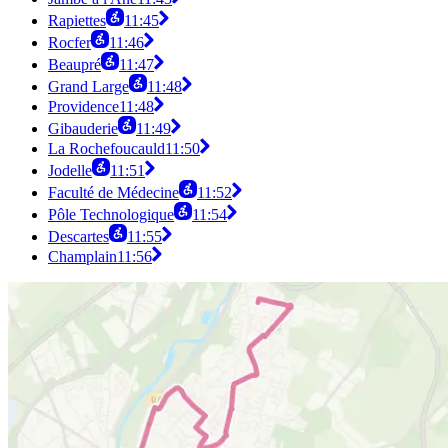
Rapiettes
11:45
Rocfer
11:46
Beaupré
11:47
Grand Large
11:48
Providence
11:48
Gibauderie
11:49
La Rochefoucauld
11:50
Jodelle
11:51
Faculté de Médecine
11:52
Pôle Technologique
11:54
Descartes
11:55
Champlain
11:56