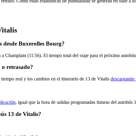
 retraso. Como estas estadísticas de puntualidad se generan en base a los
italis
is desde Buxerolles Bourg?
a Champlain (11:56). El tiempo total del viaje para el próximo autobús 
o o retrasado?
tiempo real y los cambios en el itinerario de 13 de Vitalis
descargando 
plicación
, igual que la hora de salidas programadas futuras del autobús 
ús 13 de Vitalis?