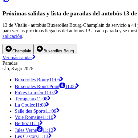
Próximas salidas y lista de paradas del autobús 13 de 
13 de Vitalis - autobús Buxerolles Bourg-Champlain da servicio a 44 
para ver las próximas llegadas del autobús 13 a cada parada y se most
aplicación
.
Champlain
Buxerolles Bourg
Ver más salidas
Paradas
sáb, 8 ago 2026
Buxerolles Bourg
11:05
Buxerolles Rond-Point
11:06
Frères Lumière
11:07
Terrageaux
11:08
La Coulée
11:08
Salle des Sports
11:09
Voie Romaine
11:10
Berlioz
11:11
Jules Verne
11:12
Les Castors
11:13