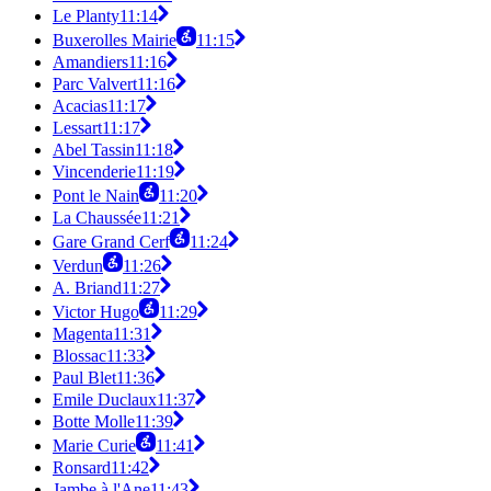
Le Planty
11:14
Buxerolles Mairie
11:15
Amandiers
11:16
Parc Valvert
11:16
Acacias
11:17
Lessart
11:17
Abel Tassin
11:18
Vincenderie
11:19
Pont le Nain
11:20
La Chaussée
11:21
Gare Grand Cerf
11:24
Verdun
11:26
A. Briand
11:27
Victor Hugo
11:29
Magenta
11:31
Blossac
11:33
Paul Blet
11:36
Emile Duclaux
11:37
Botte Molle
11:39
Marie Curie
11:41
Ronsard
11:42
Jambe à l'Ane
11:43