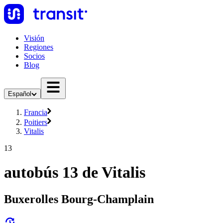
Visión
Regiones
Socios
Blog
Español
Francia
Poitiers
Vitalis
13
autobús 13 de Vitalis
Buxerolles Bourg-Champlain