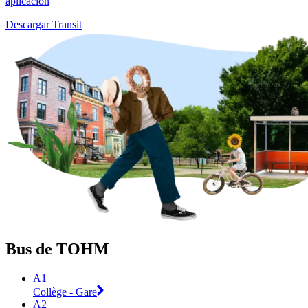
aplicación
Descargar Transit
Bus de TOHM
A1
Collège - Gare
A2