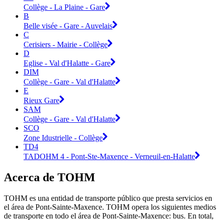
Collège - La Plaine - Gare
B
Belle visée - Gare - Auvelais
C
Cerisiers - Mairie - Collège
D
Eglise - Val d'Halatte - Gare
DIM
Collège - Gare - Val d'Halatte
E
Rieux Gare
SAM
Collège - Gare - Val d'Halatte
SCO
Zone Idustrielle - Collège
TD4
TADOHM 4 - Pont-Ste-Maxence - Verneuil-en-Halatte
Acerca de TOHM
TOHM es una entidad de transporte público que presta servicios en
el área de Pont-Sainte-Maxence. TOHM opera los siguientes medios
de transporte en todo el área de Pont-Sainte-Maxence: bus. En total,