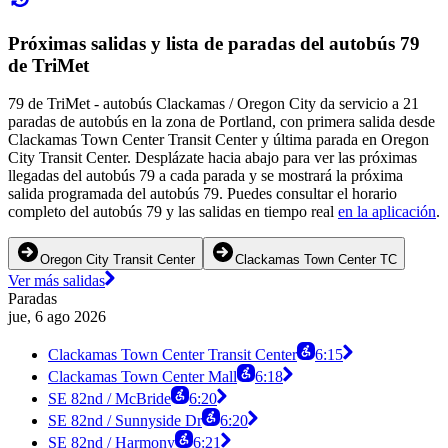
Próximas salidas y lista de paradas del autobús 79
de TriMet
79 de TriMet - autobús Clackamas / Oregon City da servicio a 21
paradas de autobús en la zona de Portland, con primera salida desde
Clackamas Town Center Transit Center y última parada en Oregon
City Transit Center. Desplázate hacia abajo para ver las próximas
llegadas del autobús 79 a cada parada y se mostrará la próxima
salida programada del autobús 79. Puedes consultar el horario
completo del autobús 79 y las salidas en tiempo real
en la aplicación
.
Oregon City Transit Center
Clackamas Town Center TC
Ver más salidas
Paradas
jue, 6 ago 2026
Clackamas Town Center Transit Center
6:15
Clackamas Town Center Mall
6:18
SE 82nd / McBride
6:20
SE 82nd / Sunnyside Dr
6:20
SE 82nd / Harmony
6:21