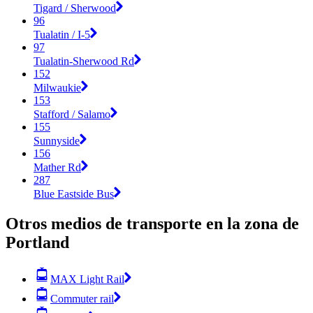
Tigard / Sherwood
96
Tualatin / I-5
97
Tualatin-Sherwood Rd
152
Milwaukie
153
Stafford / Salamo
155
Sunnyside
156
Mather Rd
287
Blue Eastside Bus
Otros medios de transporte en la zona de
Portland
MAX Light Rail
Commuter rail