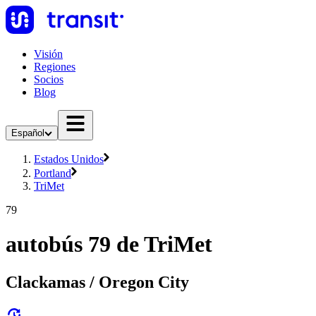
Visión
Regiones
Socios
Blog
Español
Estados Unidos
Portland
TriMet
79
autobús 79 de TriMet
Clackamas / Oregon City