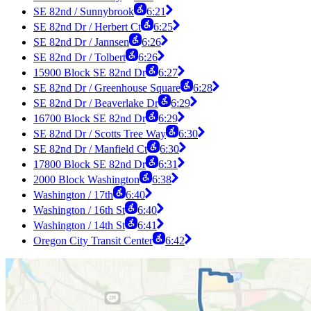
SE 82nd / Sunnybrook
6:21
SE 82nd Dr / Herbert Ct
6:25
SE 82nd Dr / Jannsen
6:26
SE 82nd Dr / Tolbert
6:26
15900 Block SE 82nd Dr
6:27
SE 82nd Dr / Greenhouse Square
6:28
SE 82nd Dr / Beaverlake Dr
6:29
16700 Block SE 82nd Dr
6:29
SE 82nd Dr / Scotts Tree Way
6:30
SE 82nd Dr / Manfield Ct
6:30
17800 Block SE 82nd Dr
6:31
2000 Block Washington
6:38
Washington / 17th
6:40
Washington / 16th St
6:40
Washington / 14th St
6:41
Oregon City Transit Center
6:42