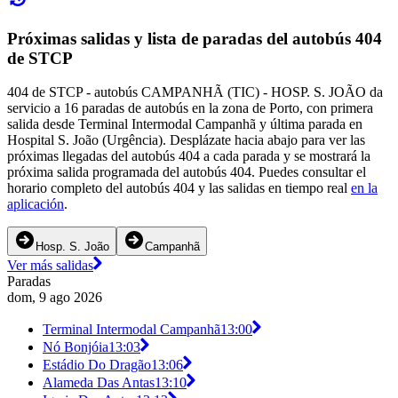
Próximas salidas y lista de paradas del autobús 404
de STCP
404 de STCP - autobús CAMPANHÃ (TIC) - HOSP. S. JOÃO da
servicio a 16 paradas de autobús en la zona de Porto, con primera
salida desde Terminal Intermodal Campanhã y última parada en
Hospital S. João (Urgência). Desplázate hacia abajo para ver las
próximas llegadas del autobús 404 a cada parada y se mostrará la
próxima salida programada del autobús 404. Puedes consultar el
horario completo del autobús 404 y las salidas en tiempo real
en la
aplicación
.
Hosp. S. João
Campanhã
Ver más salidas
Paradas
dom, 9 ago 2026
Terminal Intermodal Campanhã
13:00
Nó Bonjóia
13:03
Estádio Do Dragão
13:06
Alameda Das Antas
13:10