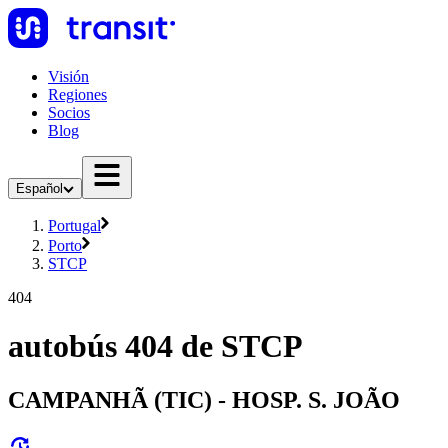
Visión
Regiones
Socios
Blog
Español
Portugal
Porto
STCP
404
autobús 404 de STCP
CAMPANHÃ (TIC) - HOSP. S. JOÃO