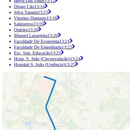
Igreja Das Antas
13:12
Diogo Cão
13:14
Silva Tapada
13:15
Vitorino Damasio
13:18
Salgueiros
13:19
Outeiro
13:20
Manuel Laranjeira
13:20
Faculdade De Economia
13:21
Faculdade De Engenharia
13:22
Esc. Sup. Educação
13:23
Hosp. S. João (Circunvalação)
13:24
Hospital S. João (Urgência)
13:25