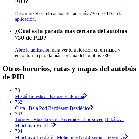
PID?
Descubre el estado actual del autobús 730 de PID
en la
aplicación
.
¿Cuál es la parada más cercana del autobús
730 de PID?
Abre la aplicación
para ver tu ubicación en un mapa y
encontrar la parada más cercana del autobús 730.
Otros horarios, rutas y mapas del autobús
de PID
731
Mladá Boleslav - Katusice - Plužná
732
Čistá - Bělá Pod Bezdězem,Bezdědice
733
Turnov - Vlastibořice - Sezemice - Loukovec,Hubálov -
Mnichovo Hradiště
734
Mnichovo Hradiště - Mohelnice Nad Jizerou - Sezemice