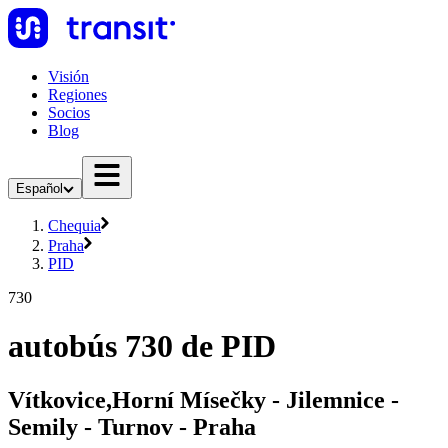
Visión
Regiones
Socios
Blog
Español
Chequia
Praha
PID
730
autobús 730 de PID
Vítkovice,Horní Mísečky - Jilemnice -
Semily - Turnov - Praha