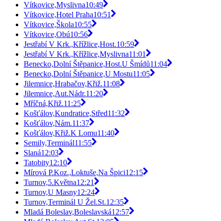
Vítkovice,Myslivna
10:49
Vítkovice,Hotel Praha
10:51
Vítkovice,Škola
10:55
Vítkovice,Obú
10:56
Jestřabí V Krk.,Křížlice,Host.
10:59
Jestřabí V Krk.,Křížlice,Myslivna
11:01
Benecko,Dolní Štěpanice,Host.U Šmídů
11:04
Benecko,Dolní Štěpanice,U Mostu
11:05
Jilemnice,Hrabačov,Křiž.
11:08
Jilemnice,Aut.Nádr.
11:20
Mříčná,Křiž.
11:25
Košťálov,Kundratice,Střed
11:32
Košťálov,Nám.
11:37
Košťálov,Křiž.K Lomu
11:40
Semily,Terminál
11:55
Slaná
12:03
Tatobity
12:10
Mírová P.Koz.,Loktuše,Na Špici
12:15
Turnov,5.Května
12:21
Turnov,U Masny
12:24
Turnov,Terminál U Žel.St.
12:35
Mladá Boleslav,Boleslavská
12:57