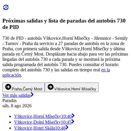
Próximas salidas y lista de paradas del autobús 730
de PID
730 de PID - autobús Vítkovice,Horní Mísečky - Jilemnice - Semily
- Turnov - Praha da servicio a 27 paradas de autobús en la zona de
Praha, con primera salida desde Vítkovice,Horní Mísečky y última
parada en Černý Most. Desplázate hacia abajo para ver las próximas
llegadas del autobús 730 a cada parada y se mostrará la próxima
salida programada del autobús 730. Puedes consultar el horario
completo del autobús 730 y las salidas en tiempo real
en la
aplicación
.
Praha,Černý Most
Vítkovice,Horní Mísečky
Ver más salidas
Paradas
sáb, 8 ago 2026
Vítkovice,Horní Mísečky
10:40
Vítkovice,Dolní Mísečky
10:45
Vítkovice,Hotel Skála
10:48