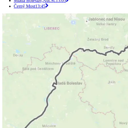
Mladá Boleslav,Aut.St.
13:05
Černý Most
13:45