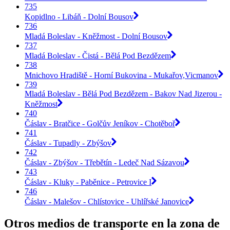
735
Kopidlno - Libáň - Dolní Bousov
736
Mladá Boleslav - Kněžmost - Dolní Bousov
737
Mladá Boleslav - Čistá - Bělá Pod Bezdězem
738
Mnichovo Hradiště - Horní Bukovina - Mukařov,Vicmanov
739
Mladá Boleslav - Bělá Pod Bezdězem - Bakov Nad Jizerou -
Kněžmost
740
Čáslav - Bratčice - Golčův Jeníkov - Chotěboř
741
Čáslav - Tupadly - Zbýšov
742
Čáslav - Zbýšov - Třebětín - Ledeč Nad Sázavou
743
Čáslav - Kluky - Paběnice - Petrovice I
746
Čáslav - Malešov - Chlístovice - Uhlířské Janovice
Otros medios de transporte en la zona de