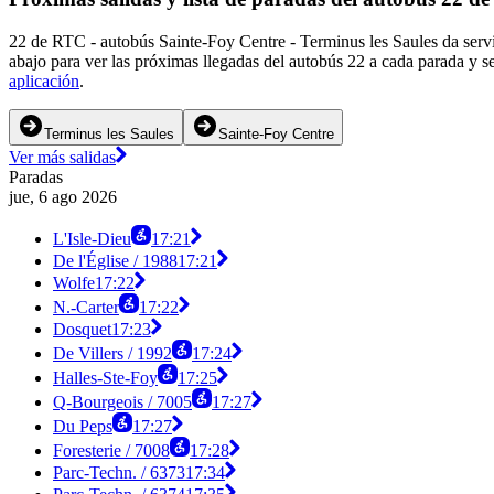
22 de RTC - autobús Sainte-Foy Centre - Terminus les Saules da servi
abajo para ver las próximas llegadas del autobús 22 a cada parada y s
aplicación
.
Terminus les Saules
Sainte-Foy Centre
Ver más salidas
Paradas
jue, 6 ago 2026
L'Isle-Dieu
17:21
De l'Église / 1988
17:21
Wolfe
17:22
N.-Carter
17:22
Dosquet
17:23
De Villers / 1992
17:24
Halles-Ste-Foy
17:25
Q-Bourgeois / 7005
17:27
Du Peps
17:27
Foresterie / 7008
17:28
Parc-Techn. / 6373
17:34