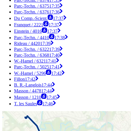
Parc-Techn. / 6374
17:35
Parc-Techn. / 6375
17:35
Parc-Techn. / 6376
17:36
Du Comp.-Scient.
17:37
Franquet / 2221
17:37
Einstein / 4016
17:37
Parc-Techn. / 4410
17:38
Rideau / 4420
17:39
Parc-Techn. / 6322
17:39
Parc-Techn. / 6368
17:40
W.-Hamel / 6321
17:41
Parc-Techn. / 5025
17:41
W.-Hamel / 5296
17:42
Fillon
17:42
B. R.-Langlois
17:44
Masson / 4478
17:44
Masson / 1210
17:45
T. les Saules
17:46