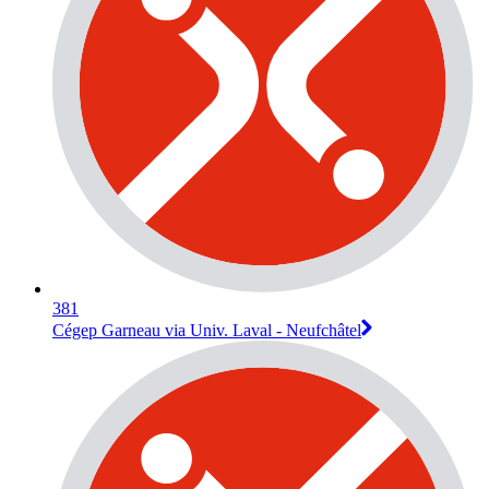
381
Cégep Garneau via Univ. Laval - Neufchâtel