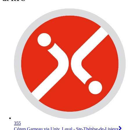
355
Cégep Garneau via Univ. Laval - Ste-Thérèse-de-Lisieux