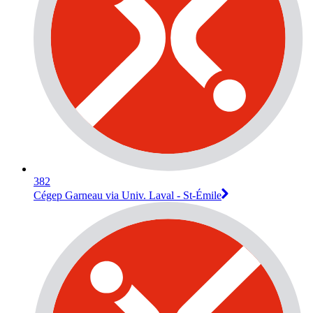
382
Cégep Garneau via Univ. Laval - St-Émile