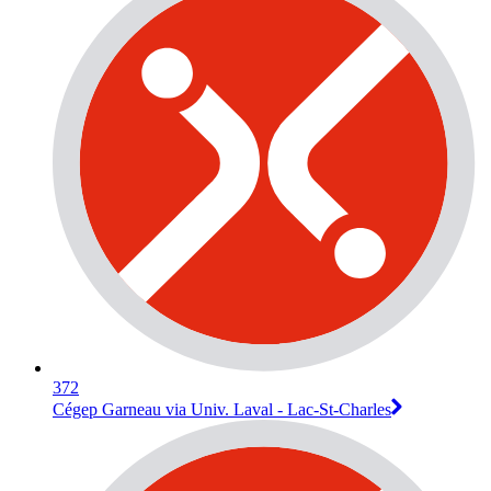
372
Cégep Garneau via Univ. Laval - Lac-St-Charles