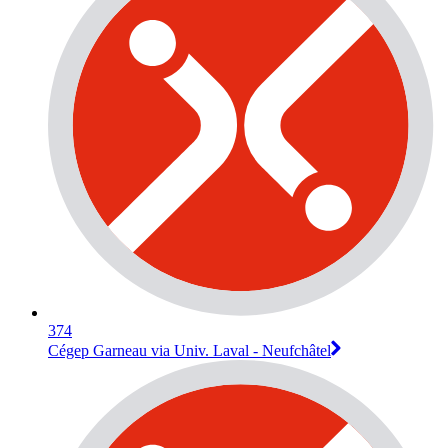
374
Cégep Garneau via Univ. Laval - Neufchâtel