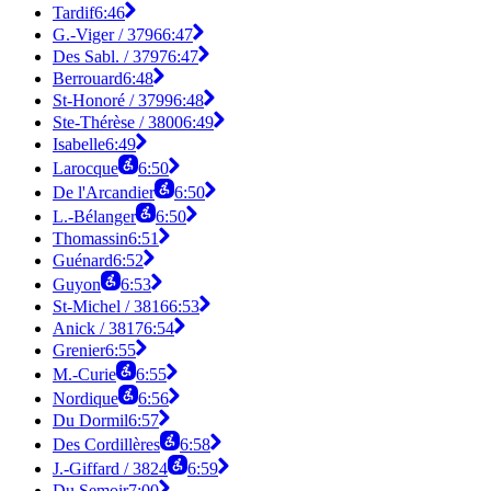
Tardif
6:46
G.-Viger / 3796
6:47
Des Sabl. / 3797
6:47
Berrouard
6:48
St-Honoré / 3799
6:48
Ste-Thérèse / 3800
6:49
Isabelle
6:49
Larocque
6:50
De l'Arcandier
6:50
L.-Bélanger
6:50
Thomassin
6:51
Guénard
6:52
Guyon
6:53
St-Michel / 3816
6:53
Anick / 3817
6:54
Grenier
6:55
M.-Curie
6:55
Nordique
6:56
Du Dormil
6:57
Des Cordillères
6:58
J.-Giffard / 3824
6:59
Du Semoir
7:00