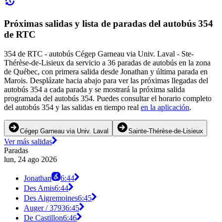
Próximas salidas y lista de paradas del autobús 354
de RTC
354 de RTC - autobús Cégep Garneau via Univ. Laval - Ste-
Thérèse-de-Lisieux da servicio a 36 paradas de autobús en la zona
de Québec, con primera salida desde Jonathan y última parada en
Marois. Desplázate hacia abajo para ver las próximas llegadas del
autobús 354 a cada parada y se mostrará la próxima salida
programada del autobús 354. Puedes consultar el horario completo
del autobús 354 y las salidas en tiempo real
en la aplicación
.
Cégep Garneau via Univ. Laval
Sainte-Thérèse-de-Lisieux
Ver más salidas
Paradas
lun, 24 ago 2026
Jonathan
6:44
Des Amis
6:44
Des Aigremoines
6:45
Auger / 3793
6:45
De Castillon
6:46