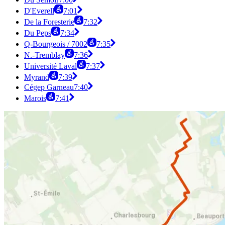
D'Everell
7:01
De la Foresterie
7:32
Du Peps
7:34
Q-Bourgeois / 7002
7:35
N.-Tremblay
7:36
Université Laval
7:37
Myrand
7:39
Cégep Garneau
7:40
Marois
7:41