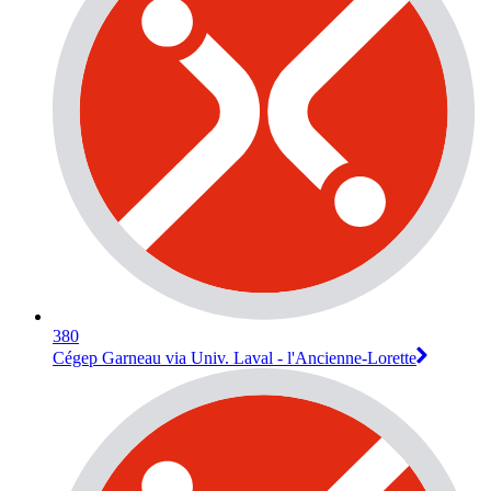
380
Cégep Garneau via Univ. Laval - l'Ancienne-Lorette