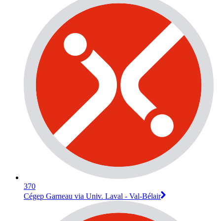
370
Cégep Garneau via Univ. Laval - Val-Bélair