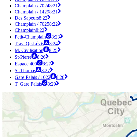
Champlain / 7024
8:21
Champlain / 1429
8:21
Des Sapeurs
8:22
Champlain / 7025
8:22
Champlain
8:22
Petit-Champlain
8:23
Trav. Qc-Lévis
8:24
M. Civilisation
8:25
St-Pierre
8:26
Espace 400
8:27
St-Thomas
8:27
Gare-Palais / 1022
8:28
T. Gare Palais
8:29