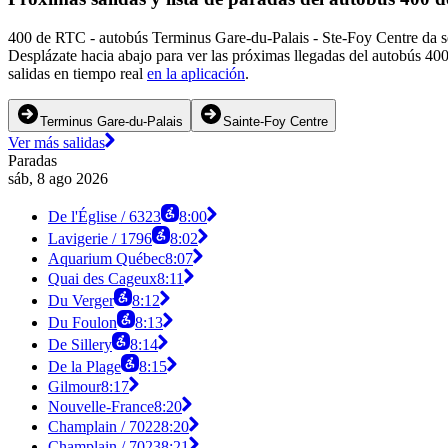
400 de RTC - autobús Terminus Gare-du-Palais - Ste-Foy Centre da ser
Desplázate hacia abajo para ver las próximas llegadas del autobús 40
salidas en tiempo real
en la aplicación
.
Terminus Gare-du-Palais
Sainte-Foy Centre
Ver más salidas
Paradas
sáb, 8 ago 2026
De l'Église / 6323
8:00
Lavigerie / 1796
8:02
Aquarium Québec
8:07
Quai des Cageux
8:11
Du Verger
8:12
Du Foulon
8:13
De Sillery
8:14
De la Plage
8:15
Gilmour
8:17
Nouvelle-France
8:20
Champlain / 7022
8:20
Champlain / 7023
8:21