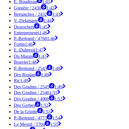
E. Boudreau
1:41
Giguère / 2430
1:42
Bernatchez / 2432
1:43
V.-Delamarre
1:44
Desrochers
1:45
Entrepreneurs
1:46
P.-Bertrand / 4768
1:46
Fortin
1:46
E.-Dubreuil
1:47
Du Marais
1:47
Bouvier
1:48
P.-Bertrand / 2543
1:48
Des Replats
1:49
Rtc
1:49
Des Gradins / 2545
1:49
Des Gradins / 2546
1:51
Des Gradins / 4900
1:52
Des Gerbes
1:52
De la Griotte
1:53
P.-Bertrand / 4773
1:54
Le Mesnil / 5704
1:55