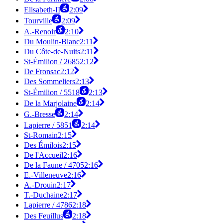
Elisabeth-II
2:09
Tourville
2:09
A.-Renoir
2:10
Du Moulin-Blanc
2:11
Du Côte-de-Nuits
2:11
St-Émilion / 2685
2:12
De Fronsac
2:12
Des Sommeliers
2:13
St-Émilion / 5518
2:13
De la Marjolaine
2:14
G.-Bresse
2:14
Lapierre / 5851
2:14
St-Romain
2:15
Des Émilois
2:15
De l'Accueil
2:16
De la Faune / 4705
2:16
E.-Villeneuve
2:16
A.-Drouin
2:17
T.-Duchaine
2:17
Lapierre / 4786
2:18
Des Feuillus
2:18