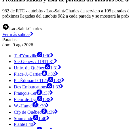
982 de RTC - autobús - Lac-Saint-Charles da servicio a 105 paradas d
próximas llegadas del autobús 982 a cada parada y se mostrará la pró
Lac-Saint-Charles
Ver más salidas
Paradas
dom, 9 ago 2026
T. d'Youville
1:30
Ste-Genev. / 1191
1:31
Univ. du Québec
1:31
Place-J.-Cartier
1:32
Pr.-Édouard / 1125
1:32
Des Embarcations
1:33
François-1er
1:37
Fleur-de-Lys
1:38
W.-Hamel
1:39
Cfp de Québec
1:39
Soumande
1:40
Plante
1:40