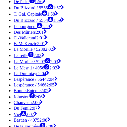
De l'Islet
1:56
Du Blizzard / 5555
1:57
T. Gal. Capitale
1:58
Du Blizzard / 5554
1:59
Lebourgneuf
1:59
Des Mûriers
2:01
C.-Vallerand
2:01
F.-McKenzie
2:01
La Morille / 5238
2:02
Latreille
2:02
La Morille / 5297
2:03
Le Mesnil / 4056
2:03
La Durantaye
2:04
Lespérance / 5644
2:04
Lespérance / 5466
2:05
Bonne-Entente
2:05
Johnston
2:06
Chauveau
2:06
Du Fenil
2:07
Viel
2:07
Bastien / 4075
2:08
De la Farinière
2:08