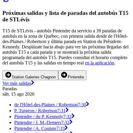
Próximas salidas y lista de paradas del autobús T15
de STLévis
T15 de STLévis - autobús Pintendre da servicio a 39 paradas de
autobús en la zona de Québec, con primera salida desde de l'Hôtel-
des-Plaines / Robertson y última parada en Station du Président-
Kennedy. Desplázate hacia abajo para ver las próximas llegadas del
autobús T15 a cada parada y se mostrará la próxima salida
programada del autobús T15. Puedes consultar el horario completo
del autobús T15 y las salidas en tiempo real
en la aplicación
.
Station Galeries Chagnon
Pintendre
Ver más salidas
Paradas
sáb, 15 ago 2026
de l'Hôtel-des-Plaines / Robertson
7:30
P. Turgeon / Robertson
7:31
Pintendre / du P. Kennedy
7:32
Pintendre / J. M.-Demers
7:32
Pintendre / A. Couture
7:33