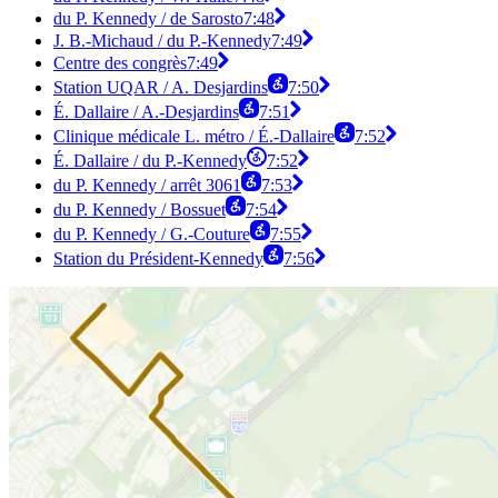
du P. Kennedy / de Sarosto
7:48
J. B.-Michaud / du P.-Kennedy
7:49
Centre des congrès
7:49
Station UQAR / A. Desjardins
7:50
É. Dallaire / A.-Desjardins
7:51
Clinique médicale L. métro / É.-Dallaire
7:52
É. Dallaire / du P.-Kennedy
7:52
du P. Kennedy / arrêt 3061
7:53
du P. Kennedy / Bossuet
7:54
du P. Kennedy / G.-Couture
7:55
Station du Président-Kennedy
7:56