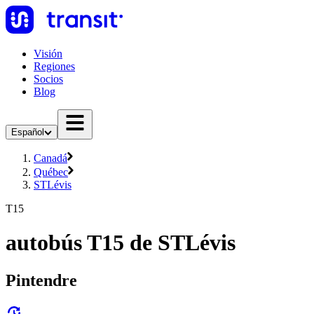
Visión
Regiones
Socios
Blog
Español
Canadá
Québec
STLévis
T15
autobús T15 de STLévis
Pintendre