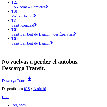
T22
St-Nicolas – Bernières
T31
Vieux Chemin
T34
Saint-Romuald
T65
Saint-Lambert-de-Lauzon - des Éperviers
T66
Saint-Lambert-de-Lauzon
No vuelvas a perder el autobús.
Descarga Transit.
Descarga Transit
Disponible en
iOS
y
Android
Hola
Regiones