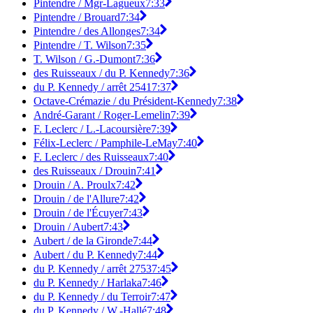
Pintendre / Mgr-Lagueux
7:33
Pintendre / Brouard
7:34
Pintendre / des Allonges
7:34
Pintendre / T. Wilson
7:35
T. Wilson / G.-Dumont
7:36
des Ruisseaux / du P. Kennedy
7:36
du P. Kennedy / arrêt 2541
7:37
Octave-Crémazie / du Président-Kennedy
7:38
André-Garant / Roger-Lemelin
7:39
F. Leclerc / L.-Lacoursière
7:39
Félix-Leclerc / Pamphile-LeMay
7:40
F. Leclerc / des Ruisseaux
7:40
des Ruisseaux / Drouin
7:41
Drouin / A. Proulx
7:42
Drouin / de l'Allure
7:42
Drouin / de l'Écuyer
7:43
Drouin / Aubert
7:43
Aubert / de la Gironde
7:44
Aubert / du P. Kennedy
7:44
du P. Kennedy / arrêt 2753
7:45
du P. Kennedy / Harlaka
7:46
du P. Kennedy / du Terroir
7:47
du P. Kennedy / W.-Hallé
7:48