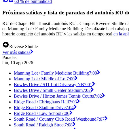
60 % de puntualidad
Próximas salidas y lista de paradas del autobús RU d
RU de Chapel Hill Transit - autobús RU - Campus Reverse Shuttle da 
en Manning Lot / Family Medicine Building. Desplázate hacia abajo p
horario completo del autobús RU y las salidas en tiempo real
en la ap
Reverse Shuttle
Ver más salidas
Paradas
lun, 10 ago 2026
Manning Lot / Family Medicine Building
7:00
Manning Lot / Middle of Lot
7:00
Bowles Drive / S11 Lot Driveway NB
7:01
Bowles Drive / Smith Center Stadium
7:02
Bowles Drive / Hinton James Tennis Courts
7:02
Ridge Road / Ehringhaus Hall
7:03
Ridge Road / Stadium Drive
7:04
Ridge Road / Law School
7:06
South Road / Country Club Road Westbound
7:07
South Road / Raleigh Street
7:08