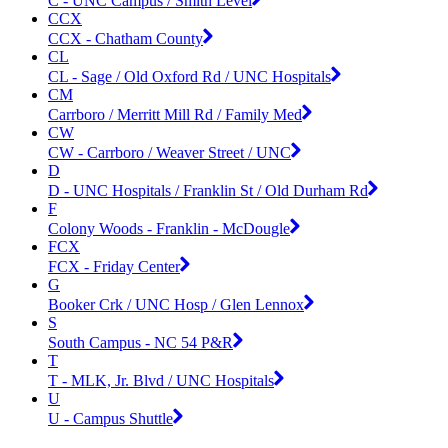
C - UNC Campus / Smith Level
CCX
CCX - Chatham County
CL
CL - Sage / Old Oxford Rd / UNC Hospitals
CM
Carrboro / Merritt Mill Rd / Family Med
CW
CW - Carrboro / Weaver Street / UNC
D
D - UNC Hospitals / Franklin St / Old Durham Rd
F
Colony Woods - Franklin - McDougle
FCX
FCX - Friday Center
G
Booker Crk / UNC Hosp / Glen Lennox
S
South Campus - NC 54 P&R
T
T - MLK, Jr. Blvd / UNC Hospitals
U
U - Campus Shuttle