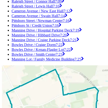
Raleigh Street / Connor Hall
7:09
Raleigh Street / Lewis Hall
7:10
Cameron Avenue / New East Hall
7:12
Cameron Avenue / Swain Hall
7:14
Pittsboro Street / Newman Center
7:16
Pittsboro St / Credit Union
7:16
Manning Drive / Hospital Parking Deck
7:19
Manning Drive / Hibbard Drive
7:20
Manning Drive / Craige Parking Deck
7:21
Bowles Drive / Craige Dorm
7:22
Bowles Drive / Kenan-Flagler Lot
7:22
Bowles Drive / Smith Center
7:23
Manning Lot / Family Medicine Building
7:25