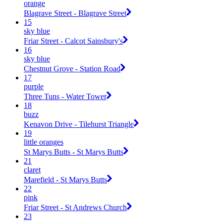
orange
Blagrave Street - Blagrave Street
15
sky blue
Friar Street - Calcot Sainsbury's
16
sky blue
Chestnut Grove - Station Road
17
purple
Three Tuns - Water Tower
18
buzz
Kenavon Drive - Tilehurst Triangle
19
little oranges
St Marys Butts - St Marys Butts
21
claret
Marefield - St Marys Butts
22
pink
Friar Street - St Andrews Church
23