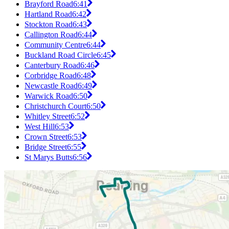
Brayford Road
6:41
Hartland Road
6:42
Stockton Road
6:43
Callington Road
6:44
Community Centre
6:44
Buckland Road Circle
6:45
Canterbury Road
6:46
Corbridge Road
6:48
Newcastle Road
6:49
Warwick Road
6:50
Christchurch Court
6:50
Whitley Street
6:52
West Hill
6:53
Crown Street
6:53
Bridge Street
6:55
St Marys Butts
6:56