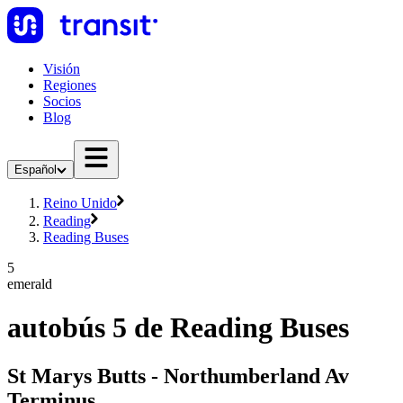
Visión
Regiones
Socios
Blog
Español
Reino Unido
Reading
Reading Buses
5
emerald
autobús 5 de Reading Buses
St Marys Butts - Northumberland Av
Terminus