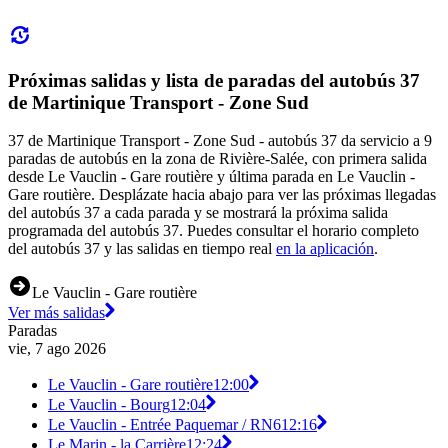
Próximas salidas y lista de paradas del autobús 37
de Martinique Transport - Zone Sud
37 de Martinique Transport - Zone Sud - autobús 37 da servicio a 9
paradas de autobús en la zona de Rivière-Salée, con primera salida
desde Le Vauclin - Gare routière y última parada en Le Vauclin -
Gare routière. Desplázate hacia abajo para ver las próximas llegadas
del autobús 37 a cada parada y se mostrará la próxima salida
programada del autobús 37. Puedes consultar el horario completo
del autobús 37 y las salidas en tiempo real
en la aplicación
.
Le Vauclin - Gare routière
Ver más salidas
Paradas
vie, 7 ago 2026
Le Vauclin - Gare routière
12:00
Le Vauclin - Bourg
12:04
Le Vauclin - Entrée Paquemar / RN6
12:16
Le Marin - la Carrière
12:24