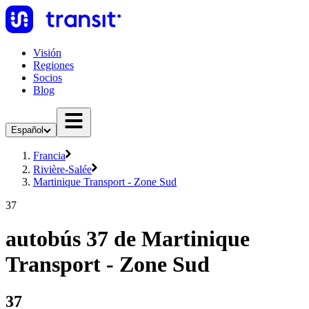
Visión
Regiones
Socios
Blog
Español
Francia
Rivière-Salée
Martinique Transport - Zone Sud
37
autobús 37 de Martinique
Transport - Zone Sud
37