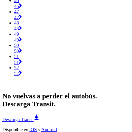
46
46
47
47
48
48
49
49
50
50
51
51
52
52
No vuelvas a perder el autobús.
Descarga Transit.
Descarga Transit
Disponible en
iOS
y
Android