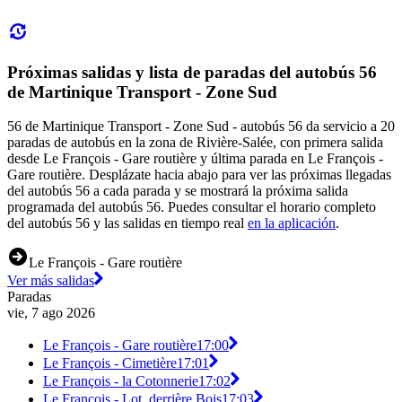
Próximas salidas y lista de paradas del autobús 56
de Martinique Transport - Zone Sud
56 de Martinique Transport - Zone Sud - autobús 56 da servicio a 20
paradas de autobús en la zona de Rivière-Salée, con primera salida
desde Le François - Gare routière y última parada en Le François -
Gare routière. Desplázate hacia abajo para ver las próximas llegadas
del autobús 56 a cada parada y se mostrará la próxima salida
programada del autobús 56. Puedes consultar el horario completo
del autobús 56 y las salidas en tiempo real
en la aplicación
.
Le François - Gare routière
Ver más salidas
Paradas
vie, 7 ago 2026
Le François - Gare routière
17:00
Le François - Cimetière
17:01
Le François - la Cotonnerie
17:02
Le François - Lot. derrière Bois
17:03