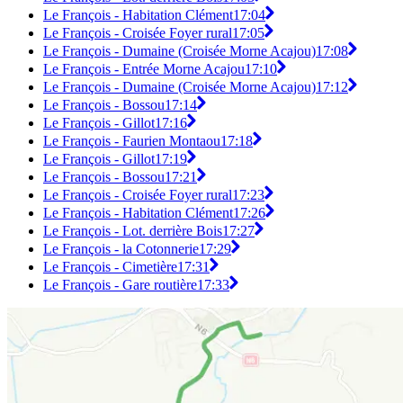
Le François - Habitation Clément
17:04
Le François - Croisée Foyer rural
17:05
Le François - Dumaine (Croisée Morne Acajou)
17:08
Le François - Entrée Morne Acajou
17:10
Le François - Dumaine (Croisée Morne Acajou)
17:12
Le François - Bossou
17:14
Le François - Gillot
17:16
Le François - Faurien Montaou
17:18
Le François - Gillot
17:19
Le François - Bossou
17:21
Le François - Croisée Foyer rural
17:23
Le François - Habitation Clément
17:26
Le François - Lot. derrière Bois
17:27
Le François - la Cotonnerie
17:29
Le François - Cimetière
17:31
Le François - Gare routière
17:33