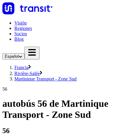
Visión
Regiones
Socios
Blog
Español
Francia
Rivière-Salée
Martinique Transport - Zone Sud
56
autobús 56 de Martinique
Transport - Zone Sud
56