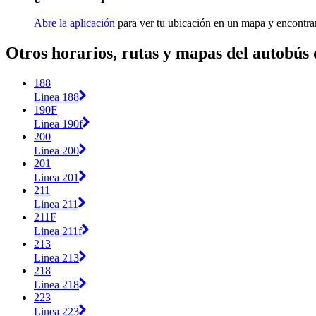
Abre la aplicación
para ver tu ubicación en un mapa y encontra
Otros horarios, rutas y mapas del autobú
188
Linea 188
190F
Linea 190f
200
Linea 200
201
Linea 201
211
Linea 211
211F
Linea 211f
213
Linea 213
218
Linea 218
223
Linea 223