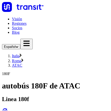
Visión
Regiones
Socios
Blog
Español
Italia
Roma
ATAC
180F
autobús 180F de ATAC
Linea 180f