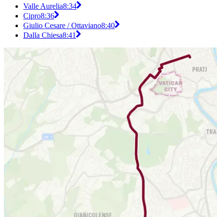
Valle Aurelia
8:34
Cipro
8:36
Giulio Cesare / Ottaviano
8:40
Dalla Chiesa
8:41