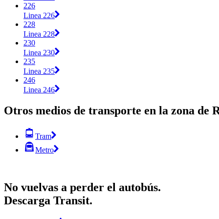
226
Linea 226
228
Linea 228
230
Linea 230
235
Linea 235
246
Linea 246
Otros medios de transporte en la zona de
Tram
Metro
No vuelvas a perder el autobús.
Descarga Transit.