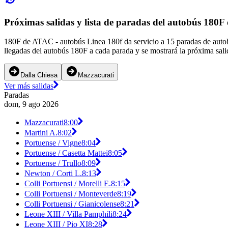
Próximas salidas y lista de paradas del autobús 180
180F de ATAC - autobús Linea 180f da servicio a 15 paradas de autob
llegadas del autobús 180F a cada parada y se mostrará la próxima sal
Dalla Chiesa
Mazzacurati
Ver más salidas
Paradas
dom, 9 ago 2026
Mazzacurati
8:00
Martini A.
8:02
Portuense / Vigne
8:04
Portuense / Casetta Mattei
8:05
Portuense / Trullo
8:09
Newton / Corti L.
8:13
Colli Portuensi / Morelli E.
8:15
Colli Portuensi / Monteverde
8:19
Colli Portuensi / Gianicolense
8:21
Leone XIII / Villa Pamphili
8:24
Leone XIII / Pio XI
8:28