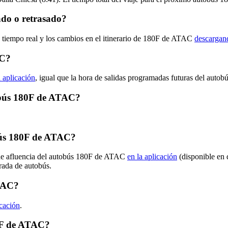
do o retrasado?
n tiempo real y los cambios en el itinerario de 180F de ATAC
descargand
AC?
a aplicación
, igual que la hora de salidas programadas futuras del autob
tobús 180F de ATAC?
bús 180F de ATAC?
s de afluencia del autobús 180F de ATAC
en la aplicación
(disponible en 
arada de autobús.
ATAC?
icación
.
80F de ATAC?