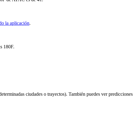
o la aplicación
.
ús 180F.
determinadas ciudades o trayectos). También puedes ver predicciones