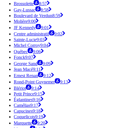
Brossolette
8:57
Gay-Lussac
8:58
Boulevard de Verdun
8:59
Molière
9:00
JF Kennedy
9:01
Centre administratif
9:02
Sainte-Lucie
9:03
Michel Corroy
9:04
Québec
9:06
Fonck
9:07
George Sand
9:09
Jean Macé
9:11
Ernest Renan
9:12
Rond-Point Guynemer
9:13
Blériot
9:14
Petit Prince
9:15
Églantines
9:16
Camélias
9:17
Capucines
9:18
Coquelicots
9:19
Marquette
9:20