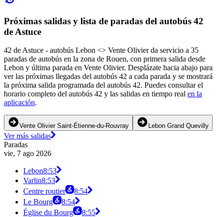
Próximas salidas y lista de paradas del autobús 42
de Astuce
42 de Astuce - autobús Lebon <> Vente Olivier da servicio a 35
paradas de autobús en la zona de Rouen, con primera salida desde
Lebon y última parada en Vente Olivier. Desplázate hacia abajo para
ver las próximas llegadas del autobús 42 a cada parada y se mostrará
la próxima salida programada del autobús 42. Puedes consultar el
horario completo del autobús 42 y las salidas en tiempo real
en la
aplicación
.
Vente Olivier Saint-Étienne-du-Rouvray
Lebon Grand Quevilly
Ver más salidas
Paradas
vie, 7 ago 2026
Lebon
8:53
Varlin
8:53
Centre routier
8:54
Le Bourg
8:54
Église du Bourg
8:55