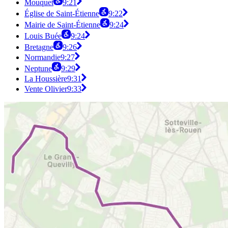
Mouquet
9:21
Église de Saint-Étienne
9:22
Mairie de Saint-Étienne
9:24
Louis Buée
9:24
Bretagne
9:26
Normandie
9:27
Neptune
9:29
La Houssière
9:31
Vente Olivier
9:33