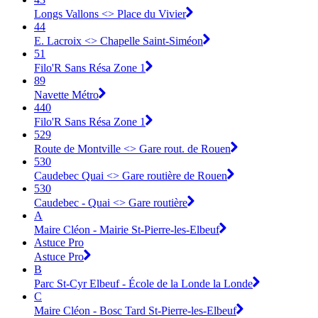
Longs Vallons <> Place du Vivier
44
E. Lacroix <> Chapelle Saint-Siméon
51
Filo'R Sans Résa Zone 1
89
Navette Métro
440
Filo'R Sans Résa Zone 1
529
Route de Montville <> Gare rout. de Rouen
530
Caudebec Quai <> Gare routière de Rouen
530
Caudebec - Quai <> Gare routière
A
Maire Cléon - Mairie St-Pierre-les-Elbeuf
Astuce Pro
Astuce Pro
B
Parc St-Cyr Elbeuf - École de la Londe la Londe
C
Maire Cléon - Bosc Tard St-Pierre-les-Elbeuf