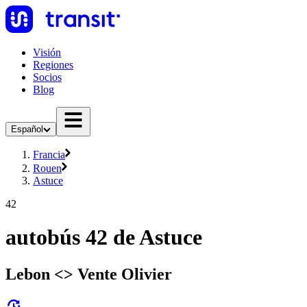
Visión
Regiones
Socios
Blog
Español
Francia
Rouen
Astuce
42
autobús 42 de Astuce
Lebon <> Vente Olivier