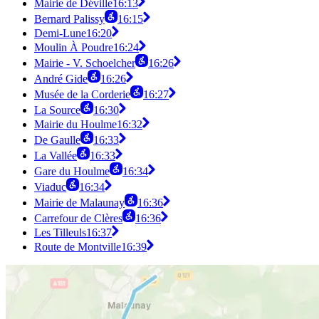
Mairie de Déville
16:13
Bernard Palissy
16:15
Demi-Lune
16:20
Moulin À Poudre
16:24
Mairie - V. Schoelcher
16:26
André Gide
16:26
Musée de la Corderie
16:27
La Source
16:30
Mairie du Houlme
16:32
De Gaulle
16:33
La Vallée
16:33
Gare du Houlme
16:34
Viaduc
16:34
Mairie de Malaunay
16:36
Carrefour de Clères
16:36
Les Tilleuls
16:37
Route de Montville
16:39