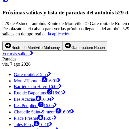
Próximas salidas y lista de paradas del autobús 529 d
529 de Astuce - autobús Route de Montville <> Gare rout. de Rouen da
Desplázate hacia abajo para ver las próximas llegadas del autobús 52
salidas en tiempo real
en la aplicación
.
Route de Montville Malaunay
Gare routière Rouen
Ver más salidas
Paradas
vie, 7 ago 2026
Gare routière
15:55
Mont-Riboudet
16:01
Barrières du Havre
16:02
Rue de Bapeaume
16:03
Les Acacias
16:04
Les Peupliers
16:05
Chapelle Saint-Siméon
16:05
Place Fresnel
16:07
Jules Ferry
16:10