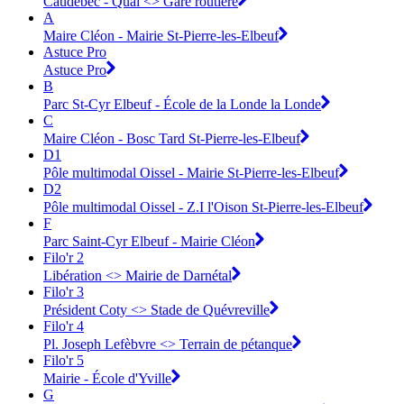
Caudebec - Quai <> Gare routière
A
Maire Cléon - Mairie St-Pierre-les-Elbeuf
Astuce Pro
Astuce Pro
B
Parc St-Cyr Elbeuf - École de la Londe la Londe
C
Maire Cléon - Bosc Tard St-Pierre-les-Elbeuf
D1
Pôle multimodal Oissel - Mairie St-Pierre-les-Elbeuf
D2
Pôle multimodal Oissel - Z.I l'Oison St-Pierre-les-Elbeuf
F
Parc Saint-Cyr Elbeuf - Mairie Cléon
Filo'r 2
Libération <> Mairie de Darnétal
Filo'r 3
Président Coty <> Stade de Quévreville
Filo'r 4
Pl. Joseph Lefèbvre <> Terrain de pétanque
Filo'r 5
Mairie - École d'Yville
G