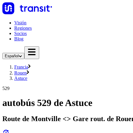
Visión
Regiones
Socios
Blog
Español
Francia
Rouen
Astuce
529
autobús 529 de Astuce
Route de Montville <> Gare rout. de Roue