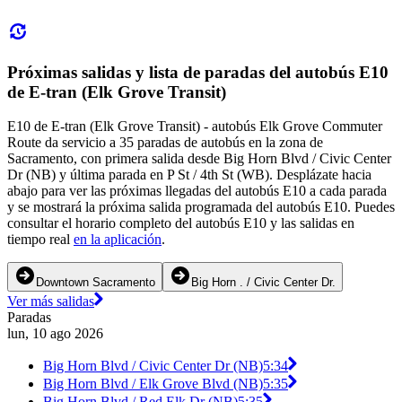
Próximas salidas y lista de paradas del autobús E10
de E-tran (Elk Grove Transit)
E10 de E-tran (Elk Grove Transit) - autobús Elk Grove Commuter
Route da servicio a 35 paradas de autobús en la zona de
Sacramento, con primera salida desde Big Horn Blvd / Civic Center
Dr (NB) y última parada en P St / 4th St (WB). Desplázate hacia
abajo para ver las próximas llegadas del autobús E10 a cada parada
y se mostrará la próxima salida programada del autobús E10. Puedes
consultar el horario completo del autobús E10 y las salidas en
tiempo real
en la aplicación
.
Downtown Sacramento
Big Horn . / Civic Center Dr.
Ver más salidas
Paradas
lun, 10 ago 2026
Big Horn Blvd / Civic Center Dr (NB)
5:34
Big Horn Blvd / Elk Grove Blvd (NB)
5:35
Big Horn Blvd / Red Elk Dr (NB)
5:35