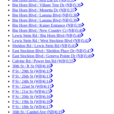
Big Horn Blvd / Village Tree Dr (NB)
5:36
Big Horn Blvd / Monetta Dr (NB)
5:37
Big Horn Blvd / Laguna Blvd (NB)
5:38
Big Horn Blvd / Laguna Blvd (NB)
5:39
Big Horn Blvd / Kaiser Entrance (NB)
5:39
Big Horn Blvd / New Country Ct (NB)
5:40
Lewis Stein Rd / Big Horn Blvd (NB)
5:40
Lewis Stein Rd / West Stockton Blvd (NB)
5:42
Sheldon Rd / Lewis Stein Rd (NB)
5:43
East Stockton Blvd / Sheldon Place Dr (NB)
5:47
East Stockton Blvd / Geneva Pointe Dr (NB)
5:49
Calvine Rd / Power Inn Rd (WB)
5:55
30th St / R St (NB)
6:10
P St / 29th St (WB)
6:11
P St / 26th St (WB)
6:13
P St / 24th St (WB)
6:14
P St / 22nd St (WB)
6:15
P St / 21st St (WB)
6:15
P St / 20th St (WB)
6:16
P St / 19th St (WB)
6:16
P St / 18th St (WB)
6:17
16th St / Capitol Ave (NB)
6:19