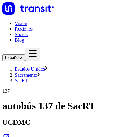
Visión
Regiones
Socios
Blog
Español
Estados Unidos
Sacramento
SacRT
137
autobús 137 de SacRT
UCDMC