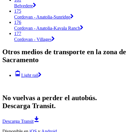
Belvedere
175
Cordovan - Anatolia-Sunridge
176
Cordovan - Anatolia-Kavala Ranch
177
Cordovan - Villages
Otros medios de transporte en la zona de
Sacramento
Light rail
No vuelvas a perder el autobús.
Descarga Transit.
Descarga Transit
Disponible en
iOS
y
Android