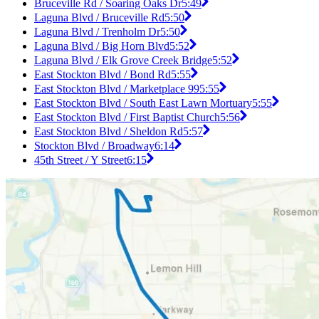
Bruceville Rd / Soaring Oaks Dr
5:49
Laguna Blvd / Bruceville Rd
5:50
Laguna Blvd / Trenholm Dr
5:50
Laguna Blvd / Big Horn Blvd
5:52
Laguna Blvd / Elk Grove Creek Bridge
5:52
East Stockton Blvd / Bond Rd
5:55
East Stockton Blvd / Marketplace 99
5:55
East Stockton Blvd / South East Lawn Mortuary
5:55
East Stockton Blvd / First Baptist Church
5:56
East Stockton Blvd / Sheldon Rd
5:57
Stockton Blvd / Broadway
6:14
45th Street / Y Street
6:15