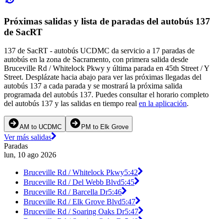
Próximas salidas y lista de paradas del autobús 137
de SacRT
137 de SacRT - autobús UCDMC da servicio a 17 paradas de
autobús en la zona de Sacramento, con primera salida desde
Bruceville Rd / Whitelock Pkwy y última parada en 45th Street / Y
Street. Desplázate hacia abajo para ver las próximas llegadas del
autobús 137 a cada parada y se mostrará la próxima salida
programada del autobús 137. Puedes consultar el horario completo
del autobús 137 y las salidas en tiempo real
en la aplicación
.
AM to UCDMC
PM to Elk Grove
Ver más salidas
Paradas
lun, 10 ago 2026
Bruceville Rd / Whitelock Pkwy
5:42
Bruceville Rd / Del Webb Blvd
5:45
Bruceville Rd / Barcella Dr
5:46
Bruceville Rd / Elk Grove Blvd
5:47
Bruceville Rd / Soaring Oaks Dr
5:47