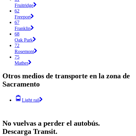
Fruitridge
62
Freeport
67
Franklin
68
Oak Park
72
Rosemont
75
Mather
Otros medios de transporte en la zona de
Sacramento
Light rail
No vuelvas a perder el autobús.
Descarga Transit.