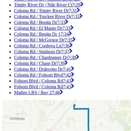
Trinity River Dr / Nile River Ct
7:29
Coloma Rd / Trinity River Dr
7:31
Coloma Rd / Truckee River Dr
7:32
Coloma Rd / Benita Dr
7:33
Coloma Rd / El Manto Dr
7:33
Coloma Rd / Benita Dr 1
7:34
Coloma Rd / McGregor Dr
7:35
Coloma Rd / Cordova Ln
7:36
Coloma Rd / Studarus Dr
7:37
Coloma Rd / Chardonnay Dr
7:38
Coloma Rd / Chase Dr
7:39
Coloma Rd / Dolecetto Dr
7:41
Coloma Rd / Folsom Blvd
7:42
Folsom Blvd / Coloma Rd
7:43
Folsom Blvd / Coloma Rd
7:43
Mather LRS / Bay 2
7:46