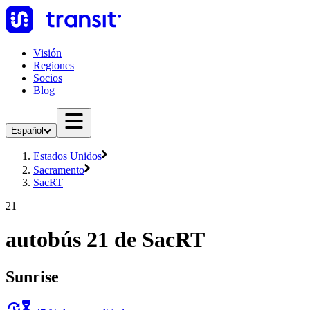
Visión
Regiones
Socios
Blog
Español
Estados Unidos
Sacramento
SacRT
21
autobús 21 de SacRT
Sunrise