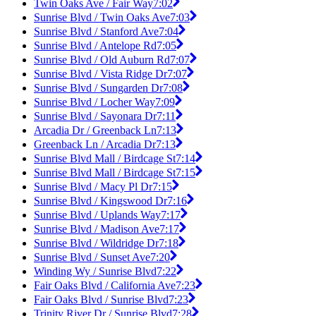
Twin Oaks Ave / Fair Way
7:02
Sunrise Blvd / Twin Oaks Ave
7:03
Sunrise Blvd / Stanford Ave
7:04
Sunrise Blvd / Antelope Rd
7:05
Sunrise Blvd / Old Auburn Rd
7:07
Sunrise Blvd / Vista Ridge Dr
7:07
Sunrise Blvd / Sungarden Dr
7:08
Sunrise Blvd / Locher Way
7:09
Sunrise Blvd / Sayonara Dr
7:11
Arcadia Dr / Greenback Ln
7:13
Greenback Ln / Arcadia Dr
7:13
Sunrise Blvd Mall / Birdcage St
7:14
Sunrise Blvd Mall / Birdcage St
7:15
Sunrise Blvd / Macy Pl Dr
7:15
Sunrise Blvd / Kingswood Dr
7:16
Sunrise Blvd / Uplands Way
7:17
Sunrise Blvd / Madison Ave
7:17
Sunrise Blvd / Wildridge Dr
7:18
Sunrise Blvd / Sunset Ave
7:20
Winding Wy / Sunrise Blvd
7:22
Fair Oaks Blvd / California Ave
7:23
Fair Oaks Blvd / Sunrise Blvd
7:23
Trinity River Dr / Sunrise Blvd
7:28