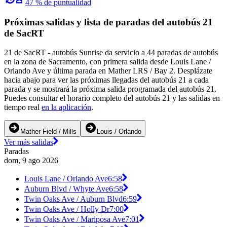
47 % de puntualidad
Próximas salidas y lista de paradas del autobús 21
de SacRT
21 de SacRT - autobús Sunrise da servicio a 44 paradas de autobús
en la zona de Sacramento, con primera salida desde Louis Lane /
Orlando Ave y última parada en Mather LRS / Bay 2. Desplázate
hacia abajo para ver las próximas llegadas del autobús 21 a cada
parada y se mostrará la próxima salida programada del autobús 21.
Puedes consultar el horario completo del autobús 21 y las salidas en
tiempo real
en la aplicación
.
Mather Field / Mills
Louis / Orlando
Ver más salidas
Paradas
dom, 9 ago 2026
Louis Lane / Orlando Ave
6:58
Auburn Blvd / Whyte Ave
6:58
Twin Oaks Ave / Auburn Blvd
6:59
Twin Oaks Ave / Holly Dr
7:00
Twin Oaks Ave / Mariposa Ave
7:01