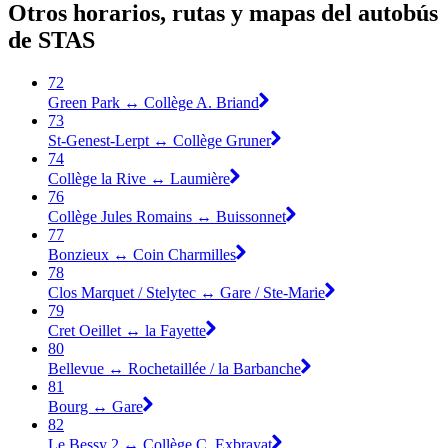
Otros horarios, rutas y mapas del autobús
de STAS
72
Green Park ↔︎ Collège A. Briand
73
St-Genest-Lerpt ↔︎ Collège Gruner
74
Collège la Rive ↔︎ Laumière
76
Collège Jules Romains ↔︎ Buissonnet
77
Bonzieux ↔︎ Coin Charmilles
78
Clos Marquet / Stelytec ↔︎ Gare / Ste-Marie
79
Cret Oeillet ↔︎ la Fayette
80
Bellevue ↔︎ Rochetaillée / la Barbanche
81
Bourg ↔︎ Gare
82
Le Bessy 2 ↔︎ Collège C. Exbrayat