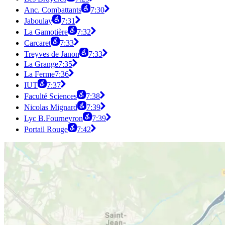
Anc. Combattants
7:30
Jaboulay
7:31
La Gamotière
7:32
Carcaret
7:33
Treyves de Janon
7:33
La Grange
7:35
La Ferme
7:36
IUT
7:37
Faculté Sciences
7:38
Nicolas Mignard
7:39
Lyc B.Fourneyron
7:39
Portail Rouge
7:42