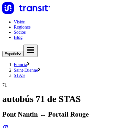
Visión
Regiones
Socios
Blog
Español
Francia
Saint-Etienne
STAS
71
autobús 71 de STAS
Pont Nantin ↔︎ Portail Rouge