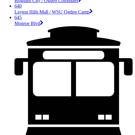
Brigham City / Ogden Commuter
640
Layton Hills Mall / WSU Ogden Camp
645
Monroe Blvd