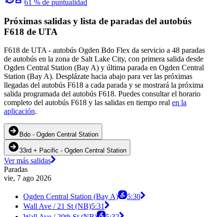
61 % de puntualidad
Próximas salidas y lista de paradas del autobús
F618 de UTA
F618 de UTA - autobús Ogden Bdo Flex da servicio a 48 paradas
de autobús en la zona de Salt Lake City, con primera salida desde
Ogden Central Station (Bay A) y última parada en Ogden Central
Station (Bay A). Desplázate hacia abajo para ver las próximas
llegadas del autobús F618 a cada parada y se mostrará la próxima
salida programada del autobús F618. Puedes consultar el horario
completo del autobús F618 y las salidas en tiempo real
en la
aplicación
.
Bdo - Ogden Central Station
33rd + Pacific - Ogden Central Station
Ver más salidas
Paradas
vie, 7 ago 2026
Ogden Central Station (Bay A)
5:30
Wall Ave / 21 St (NB)
5:31
Wall Ave / 20th St (NB)
5:32