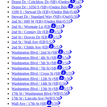
Depot Dr / Critchlow Dr (SB) (Ogden)
5:47
Depot Dr / 1050 S (SB) (Ogden Bdo)
5:48
1100 S / Stewart Dr (EB) (Ogden Bdo)
5:48
Stewart Dr / Standard Way (NB) (Ogd)
5:50
2nd St / 600 W (EB) (Ogden Bdo)
5:51
2nd St / Westgate Ln (EB)
5:51
2nd St / Century Dr (EB)
5:52
2nd St / Downs Dr (EB)
5:52
2nd St / Wall Ave (EB)
5:52
2nd St / Childs Ave (EB)
5:53
Washington Blvd / 2nd St (SB)
5:53
Washington Blvd / 4th St (SB)
5:54
Washington Blvd / 5th St (SB)
5:54
Washington Blvd / 7th St (SB)
5:55
Washington Blvd / Cross St (SB)
5:55
Washington Blvd / 12th St (SB)
5:56
Washington Blvd / 14th St (SB)
5:56
Washington Blvd / 15th St (SB)
5:57
17th St / Washington Blvd (WB)
5:58
17th St / Lincoln Ave (WB)
5:58
Wall Ave / 17th St (SB)
5:59