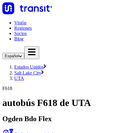
Visión
Regiones
Socios
Blog
Español
Estados Unidos
Salt Lake City
UTA
F618
autobús F618 de UTA
Ogden Bdo Flex