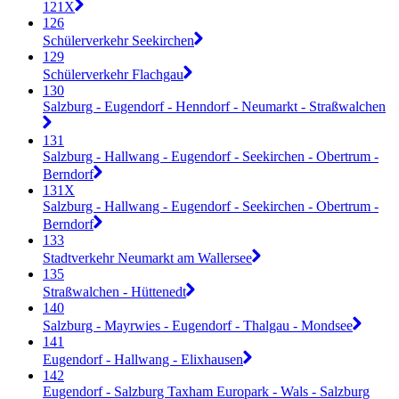
121X
126
Schülerverkehr Seekirchen
129
Schülerverkehr Flachgau
130
Salzburg - Eugendorf - Henndorf - Neumarkt - Straßwalchen
131
Salzburg - Hallwang - Eugendorf - Seekirchen - Obertrum -
Berndorf
131X
Salzburg - Hallwang - Eugendorf - Seekirchen - Obertrum -
Berndorf
133
Stadtverkehr Neumarkt am Wallersee
135
Straßwalchen - Hüttenedt
140
Salzburg - Mayrwies - Eugendorf - Thalgau - Mondsee
141
Eugendorf - Hallwang - Elixhausen
142
Eugendorf - Salzburg Taxham Europark - Wals - Salzburg