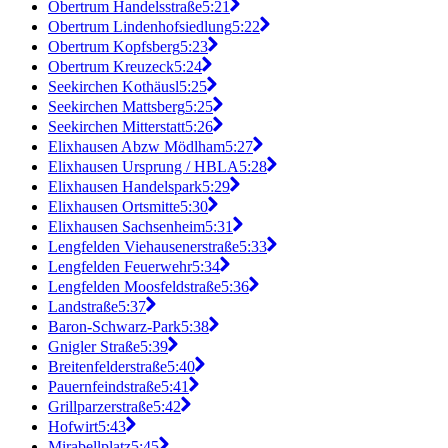
Obertrum Handelsstraße
5:21
Obertrum Lindenhofsiedlung
5:22
Obertrum Kopfsberg
5:23
Obertrum Kreuzeck
5:24
Seekirchen Kothäusl
5:25
Seekirchen Mattsberg
5:25
Seekirchen Mitterstatt
5:26
Elixhausen Abzw Mödlham
5:27
Elixhausen Ursprung / HBLA
5:28
Elixhausen Handelspark
5:29
Elixhausen Ortsmitte
5:30
Elixhausen Sachsenheim
5:31
Lengfelden Viehausenerstraße
5:33
Lengfelden Feuerwehr
5:34
Lengfelden Moosfeldstraße
5:36
Landstraße
5:37
Baron-Schwarz-Park
5:38
Gnigler Straße
5:39
Breitenfelderstraße
5:40
Pauernfeindstraße
5:41
Grillparzerstraße
5:42
Hofwirt
5:43
Mirabellplatz
5:45