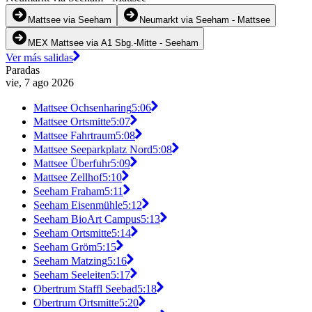
Mattsee via Seeham
Neumarkt via Seeham - Mattsee
MEX Mattsee via A1 Sbg.-Mitte - Seeham
Ver más salidas
Paradas
vie, 7 ago 2026
Mattsee Ochsenharing
5:06
Mattsee Ortsmitte
5:07
Mattsee Fahrtraum
5:08
Mattsee Seeparkplatz Nord
5:08
Mattsee Überfuhr
5:09
Mattsee Zellhof
5:10
Seeham Fraham
5:11
Seeham Eisenmühle
5:12
Seeham BioArt Campus
5:13
Seeham Ortsmitte
5:14
Seeham Gröm
5:15
Seeham Matzing
5:16
Seeham Seeleiten
5:17
Obertrum Staffl Seebad
5:18
Obertrum Ortsmitte
5:20