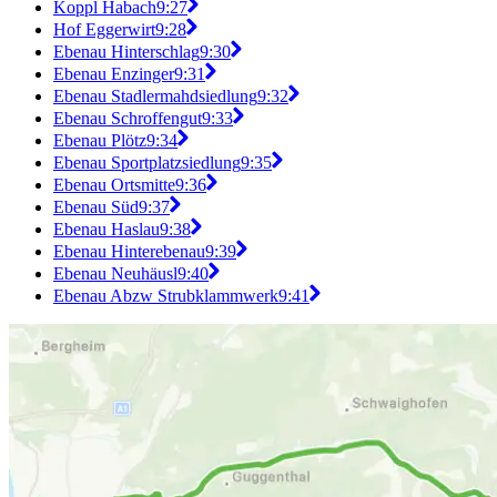
Koppl Habach
9:27
Hof Eggerwirt
9:28
Ebenau Hinterschlag
9:30
Ebenau Enzinger
9:31
Ebenau Stadlermahdsiedlung
9:32
Ebenau Schroffengut
9:33
Ebenau Plötz
9:34
Ebenau Sportplatzsiedlung
9:35
Ebenau Ortsmitte
9:36
Ebenau Süd
9:37
Ebenau Haslau
9:38
Ebenau Hinterebenau
9:39
Ebenau Neuhäusl
9:40
Ebenau Abzw Strubklammwerk
9:41