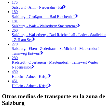
175
Salzburg - Anif - Niederalm - Rif
180
Salzburg - Großgmain - Bad Reichenhall
181
Salzburg - Wals - Walserberg Staatsgrenze
260
Salzburg - Walserberg - Bad Reichenhall - Lofer - Saalfelden
- Zell am See
270
Salzburg - Eben - Zederhaus - St.Michael - Mauterndorf -
Tamsweg Entwurf
280
Radstadt - Obertauern - Mauterndorf - Tamsweg Winter
Nebensaison
450
Hallein - Adnet - Krispl
451
Hallein - Adnet - Krispl
Otros medios de transporte en la zona de
Salzburg