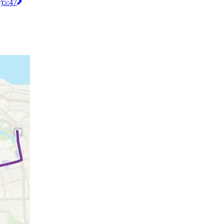
)
5:47