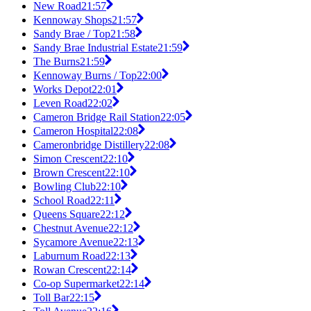
New Road
21:57
Kennoway Shops
21:57
Sandy Brae / Top
21:58
Sandy Brae Industrial Estate
21:59
The Burns
21:59
Kennoway Burns / Top
22:00
Works Depot
22:01
Leven Road
22:02
Cameron Bridge Rail Station
22:05
Cameron Hospital
22:08
Cameronbridge Distillery
22:08
Simon Crescent
22:10
Brown Crescent
22:10
Bowling Club
22:10
School Road
22:11
Queens Square
22:12
Chestnut Avenue
22:12
Sycamore Avenue
22:13
Laburnum Road
22:13
Rowan Crescent
22:14
Co-op Supermarket
22:14
Toll Bar
22:15