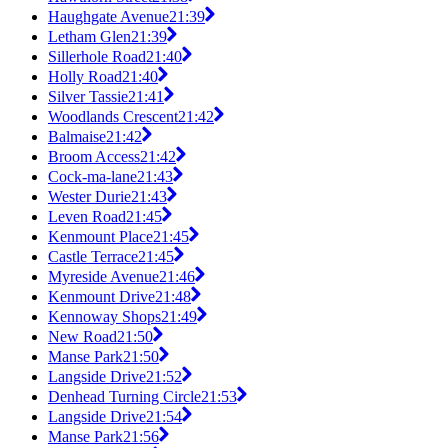
Haughgate Avenue
21:39
Letham Glen
21:39
Sillerhole Road
21:40
Holly Road
21:40
Silver Tassie
21:41
Woodlands Crescent
21:42
Balmaise
21:42
Broom Access
21:42
Cock-ma-lane
21:43
Wester Durie
21:43
Leven Road
21:45
Kenmount Place
21:45
Castle Terrace
21:45
Myreside Avenue
21:46
Kenmount Drive
21:48
Kennoway Shops
21:49
New Road
21:50
Manse Park
21:50
Langside Drive
21:52
Denhead Turning Circle
21:53
Langside Drive
21:54
Manse Park
21:56