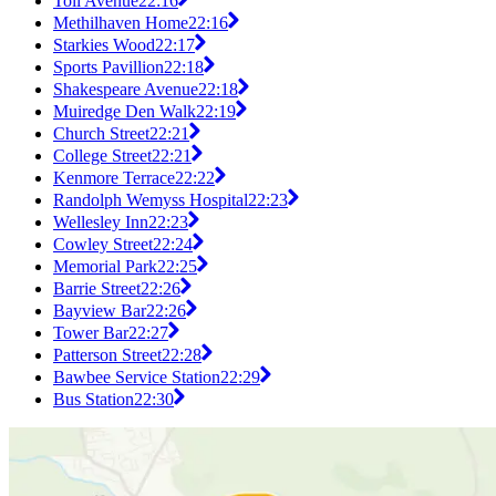
Toll Avenue
22:16
Methilhaven Home
22:16
Starkies Wood
22:17
Sports Pavillion
22:18
Shakespeare Avenue
22:18
Muiredge Den Walk
22:19
Church Street
22:21
College Street
22:21
Kenmore Terrace
22:22
Randolph Wemyss Hospital
22:23
Wellesley Inn
22:23
Cowley Street
22:24
Memorial Park
22:25
Barrie Street
22:26
Bayview Bar
22:26
Tower Bar
22:27
Patterson Street
22:28
Bawbee Service Station
22:29
Bus Station
22:30