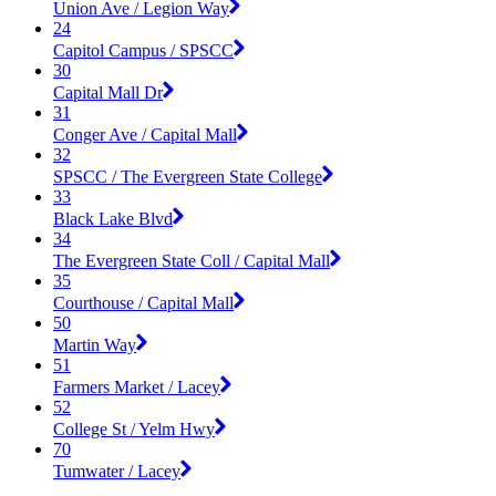
Union Ave / Legion Way
24
Capitol Campus / SPSCC
30
Capital Mall Dr
31
Conger Ave / Capital Mall
32
SPSCC / The Evergreen State College
33
Black Lake Blvd
34
The Evergreen State Coll / Capital Mall
35
Courthouse / Capital Mall
50
Martin Way
51
Farmers Market / Lacey
52
College St / Yelm Hwy
70
Tumwater / Lacey