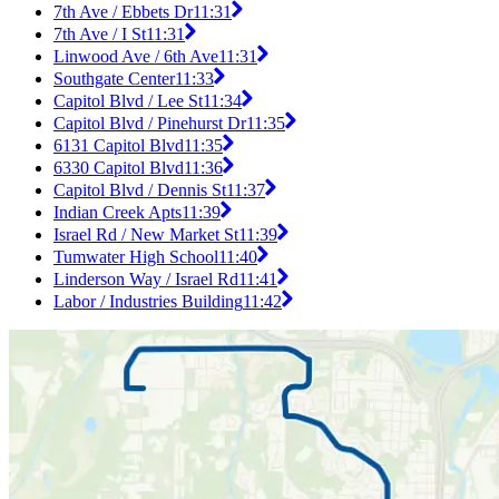
7th Ave / Ebbets Dr
11:31
7th Ave / I St
11:31
Linwood Ave / 6th Ave
11:31
Southgate Center
11:33
Capitol Blvd / Lee St
11:34
Capitol Blvd / Pinehurst Dr
11:35
6131 Capitol Blvd
11:35
6330 Capitol Blvd
11:36
Capitol Blvd / Dennis St
11:37
Indian Creek Apts
11:39
Israel Rd / New Market St
11:39
Tumwater High School
11:40
Linderson Way / Israel Rd
11:41
Labor / Industries Building
11:42