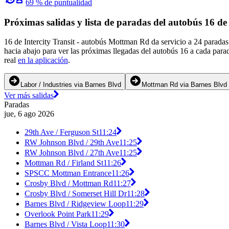
69 % de puntualidad
Próximas salidas y lista de paradas del autobús 16 de 
16 de Intercity Transit - autobús Mottman Rd da servicio a 24 paradas
hacia abajo para ver las próximas llegadas del autobús 16 a cada para
real
en la aplicación
.
Labor / Industries via Barnes Blvd
Mottman Rd via Barnes Blvd
Ver más salidas
Paradas
jue, 6 ago 2026
29th Ave / Ferguson St
11:24
RW Johnson Blvd / 29th Ave
11:25
RW Johnson Blvd / 27th Ave
11:25
Mottman Rd / Firland St
11:26
SPSCC Mottman Entrance
11:26
Crosby Blvd / Mottman Rd
11:27
Crosby Blvd / Somerset Hill Dr
11:28
Barnes Blvd / Ridgeview Loop
11:29
Overlook Point Park
11:29
Barnes Blvd / Vista Loop
11:30