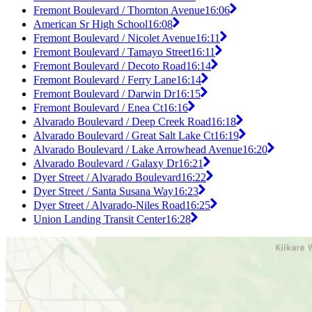
Fremont Boulevard / Thornton Avenue
16:06
American Sr High School
16:08
Fremont Boulevard / Nicolet Avenue
16:11
Fremont Boulevard / Tamayo Street
16:11
Fremont Boulevard / Decoto Road
16:14
Fremont Boulevard / Ferry Lane
16:14
Fremont Boulevard / Darwin Dr
16:15
Fremont Boulevard / Enea Ct
16:16
Alvarado Boulevard / Deep Creek Road
16:18
Alvarado Boulevard / Great Salt Lake Ct
16:19
Alvarado Boulevard / Lake Arrowhead Avenue
16:20
Alvarado Boulevard / Galaxy Dr
16:21
Dyer Street / Alvarado Boulevard
16:22
Dyer Street / Santa Susana Way
16:23
Dyer Street / Alvarado-Niles Road
16:25
Union Landing Transit Center
16:28