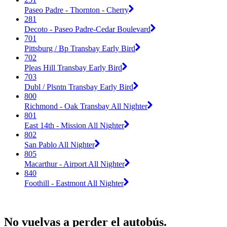
Paseo Padre - Thornton - Cherry
281
Decoto - Paseo Padre-Cedar Boulevard
701
Pittsburg / Bp Transbay Early Bird
702
Pleas Hill Transbay Early Bird
703
Dubl / Plsntn Transbay Early Bird
800
Richmond - Oak Transbay All Nighter
801
East 14th - Mission All Nighter
802
San Pablo All Nighter
805
Macarthur - Airport All Nighter
840
Foothill - Eastmont All Nighter
No vuelvas a perder el autobús.