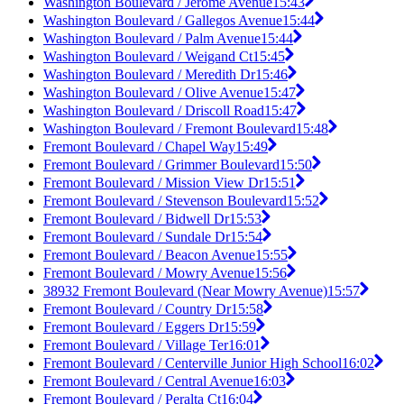
Washington Boulevard / Jerome Avenue
15:43
Washington Boulevard / Gallegos Avenue
15:44
Washington Boulevard / Palm Avenue
15:44
Washington Boulevard / Weigand Ct
15:45
Washington Boulevard / Meredith Dr
15:46
Washington Boulevard / Olive Avenue
15:47
Washington Boulevard / Driscoll Road
15:47
Washington Boulevard / Fremont Boulevard
15:48
Fremont Boulevard / Chapel Way
15:49
Fremont Boulevard / Grimmer Boulevard
15:50
Fremont Boulevard / Mission View Dr
15:51
Fremont Boulevard / Stevenson Boulevard
15:52
Fremont Boulevard / Bidwell Dr
15:53
Fremont Boulevard / Sundale Dr
15:54
Fremont Boulevard / Beacon Avenue
15:55
Fremont Boulevard / Mowry Avenue
15:56
38932 Fremont Boulevard (Near Mowry Avenue)
15:57
Fremont Boulevard / Country Dr
15:58
Fremont Boulevard / Eggers Dr
15:59
Fremont Boulevard / Village Ter
16:01
Fremont Boulevard / Centerville Junior High School
16:02
Fremont Boulevard / Central Avenue
16:03
Fremont Boulevard / Peralta Ct
16:04