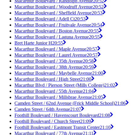
Macarthur Boulevard / Randolph Avenue
20:52
Macarthur Boulevard / Woodruff Avenue
20:52
Macarthur Boulevard / Sheffield Avenue
20:53
Macarthur Boulevard / Adell Ct
20:53
Macarthur Boulevard / Fruitvale Avenue
20:54
Macarthur Boulevard / Boston Avenue
20:55
Macarthur Boulevard / Laguna Avenue
20:55
Bret Harte Junior H
20:55
Macarthur Boulevard / Maple Avenue
20:57
Macarthur Boulevard / Laurel Avenue
20:57
Macarthur Boulevard / 35th Avenue
20:58
Macarthur Boulevard / 38th Avenue
20:59
Macarthur Boulevard / Maybelle Avenue
21:00
Macarthur Boulevard / High Street
21:00
Macarthur Blvd / Pierson Street (Mills College)
21:02
Macarthur Boulevard / 55th Avenue
21:04
Macarthur Boulevard / Millsbrae Avenue
21:05
Camden Street / 62nd Avenue (Frick Middle School)
21:06
Camden Street / 64th Avenue
21:07
Foothill Boulevard / Havenscourt Boulevard
21:08
Foothill Boulevard / Church Street
21:09
Foothill Boulevard / Eastmont Transit Center
21:10
Macarthur Boulevard / 77th Avenue
21:11