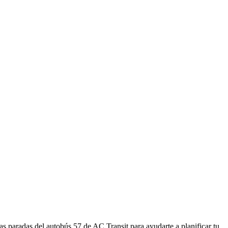
as paradas del autobús 57 de AC Transit para ayudarte a planificar tu