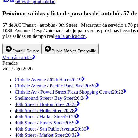
68 % de puntualidad
Próximas salidas y lista de paradas del autobús 57 d
57 de AC Transit - autobús 40th Street - Macarthur da servicio a 70 p
108th Avenue. Desplázate hacia abajo para ver las próximas llegadas 
y las salidas en tiempo real
en la aplicación
.
Foothill Square
Public Market Emeryville
Ver más salidas
Paradas
vie, 7 ago 2026
Christie Avenue / 65th Street
20:19
Christie Avenue / Pacific Park Plaza
20:20
Christie Av / Powell Street Plaza Shopping Center
20:22
Shellmound Street / Bay Street
20:24
40th Street / Horton Street
20:28
40th Street / Hollis Street
20:28
40th Street / Harlan Street
20:29
40th Street / Emery Street
20:29
40th Street / San Pablo Avenue
20:30
40th Street / Market Street
20:32