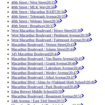
40th Street / West Street
20:33
40th Street / MLK Way
20:34
40th Street / Macarthur BART
20:34
40th Street / Telegraph Avenue
20:35
40th Street / Webster Street
20:36
40th Street / Broadway
20:37
West Macarthur Boulevard / Howe Street
20:38
West Macarthur Boulevard / Piedmont Avenue
20:39
West Macarthur Boulevard / Fairmount Avenue
20:40
Macarthur Boulevard / Vernon Street
20:43
Macarthur Boulevard / Adams Street
20:44
345 Macarthur Boulevard
20:44
Macarthur Boulevard / Van Buren Avenue
20:45
Macarthur Boulevard / Grand Avenue
20:46
Macarthur Boulevard / Lakeshore Avenue
20:46
Macarthur Boulevard / Wesley Avenue
20:47
Macarthur Boulevard / Athol Avenue
20:47
Macarthur Blvd / Alma Av (Oakland High School)
20:49
Macarthur Boulevard / Park Boulevard
20:49
Edna Brewer Middle School
20:50
Macarthur Boulevard / Beaumont Avenue
20:51
14th Avenue / East 33rd Street
20:51