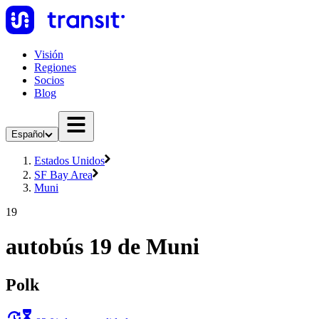
Visión
Regiones
Socios
Blog
Español
Estados Unidos
SF Bay Area
Muni
19
autobús 19 de Muni
Polk