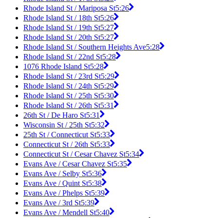
Rhode Island St / Mariposa St
5:26
Rhode Island St / 18th St
5:26
Rhode Island St / 19th St
5:27
Rhode Island St / 20th St
5:27
Rhode Island St / Southern Heights Ave
5:28
Rhode Island St / 22nd St
5:28
1076 Rhode Island St
5:28
Rhode Island St / 23rd St
5:29
Rhode Island St / 24th St
5:29
Rhode Island St / 25th St
5:30
Rhode Island St / 26th St
5:31
26th St / De Haro St
5:31
Wisconsin St / 25th St
5:32
25th St / Connecticut St
5:33
Connecticut St / 26th St
5:33
Connecticut St / Cesar Chavez St
5:34
Evans Ave / Cesar Chavez St
5:35
Evans Ave / Selby St
5:36
Evans Ave / Quint St
5:38
Evans Ave / Phelps St
5:39
Evans Ave / 3rd St
5:39
Evans Ave / Mendell St
5:40