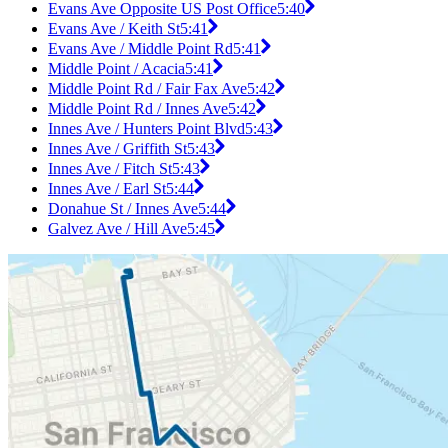
Evans Ave Opposite US Post Office
5:40
Evans Ave / Keith St
5:41
Evans Ave / Middle Point Rd
5:41
Middle Point / Acacia
5:41
Middle Point Rd / Fair Fax Ave
5:42
Middle Point Rd / Innes Ave
5:42
Innes Ave / Hunters Point Blvd
5:43
Innes Ave / Griffith St
5:43
Innes Ave / Fitch St
5:43
Innes Ave / Earl St
5:44
Donahue St / Innes Ave
5:44
Galvez Ave / Hill Ave
5:45