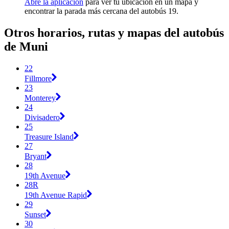
Abre la aplicación
para ver tu ubicación en un mapa y
encontrar la parada más cercana del autobús 19.
Otros horarios, rutas y mapas del autobús
de Muni
22
Fillmore
23
Monterey
24
Divisadero
25
Treasure Island
27
Bryant
28
19th Avenue
28R
19th Avenue Rapid
29
Sunset
30