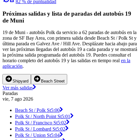
82 % de puntualidad
Próximas salidas y lista de paradas del autobús 19
de Muni
19 de Muni - autobús Polk da servicio a 62 paradas de autobús en la
zona de SF Bay Area, con primera salida desde Beach St / Polk St y
última parada en Galvez Ave / Hill Ave. Desplázate hacia abajo para
ver las próximas llegadas del autobús 19 a cada parada y se mostrará
la próxima salida programada del autobús 19. Puedes consultar el
horario completo del autobús 19 y las salidas en tiempo real
en la
aplicación
.
Shipyard
Beach Street
Ver más salidas
Paradas
vie, 7 ago 2026
Beach St / Polk St
5:00
Polk St / North Point St
5:01
Polk St / Francisco St
5:02
Polk St / Lombard St
5:02
Polk St / Union St
5:04