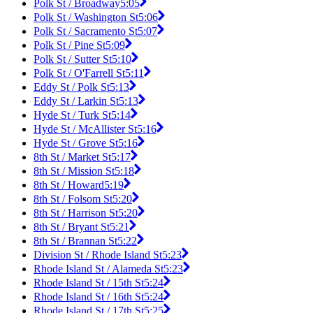
Polk St / Broadway
5:05
Polk St / Washington St
5:06
Polk St / Sacramento St
5:07
Polk St / Pine St
5:09
Polk St / Sutter St
5:10
Polk St / O'Farrell St
5:11
Eddy St / Polk St
5:13
Eddy St / Larkin St
5:13
Hyde St / Turk St
5:14
Hyde St / McAllister St
5:16
Hyde St / Grove St
5:16
8th St / Market St
5:17
8th St / Mission St
5:18
8th St / Howard
5:19
8th St / Folsom St
5:20
8th St / Harrison St
5:20
8th St / Bryant St
5:21
8th St / Brannan St
5:22
Division St / Rhode Island St
5:23
Rhode Island St / Alameda St
5:23
Rhode Island St / 15th St
5:24
Rhode Island St / 16th St
5:24
Rhode Island St / 17th St
5:25