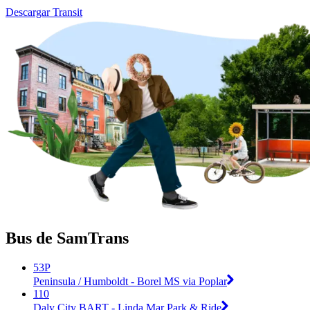
Descargar Transit
Bus de SamTrans
53P
Peninsula / Humboldt - Borel MS via Poplar
110
Daly City BART - Linda Mar Park & Ride