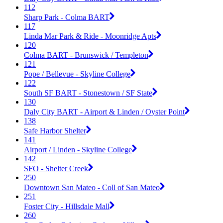
112
Sharp Park - Colma BART
117
Linda Mar Park & Ride - Moonridge Apts
120
Colma BART - Brunswick / Templeton
121
Pope / Bellevue - Skyline College
122
South SF BART - Stonestown / SF State
130
Daly City BART - Airport & Linden / Oyster Point
138
Safe Harbor Shelter
141
Airport / Linden - Skyline College
142
SFO - Shelter Creek
250
Downtown San Mateo - Coll of San Mateo
251
Foster City - Hillsdale Mall
260