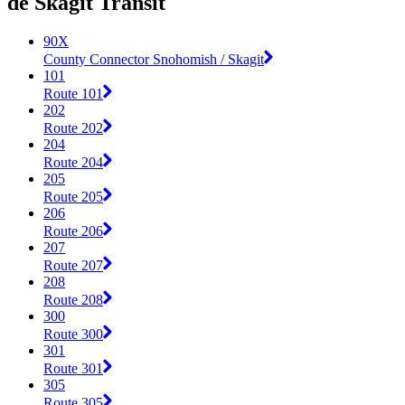
de Skagit Transit
90X
County Connector Snohomish / Skagit
101
Route 101
202
Route 202
204
Route 204
205
Route 205
206
Route 206
207
Route 207
208
Route 208
300
Route 300
301
Route 301
305
Route 305