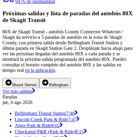
94 % de puntualidad
Próximas salidas y lista de paradas del autobús 80X
de Skagit Transit
80X de Skagit Transit - autobús County Connector Whatcom /
Skagit da servicio a 5 paradas de autobús en la zona de Skagit
County, con primera salida desde Bellingham Transit Station y
última parada en Skagit Station Gate 2. Desplázate hacia abajo para
ver las próximas llegadas del autobús 80X a cada parada y se
mostrará la próxima salida programada del autobús 80X. Puedes
consultar el horario completo del autobús 80X y las salidas en
tiempo real
en la aplicación
.
Mount Vernon
Bellingham
Ver más salidas
Paradas
jue, 6 ago 2026
Bellingham Transit Station
7:40
Lincoln Creek Park & Ride
7:47
Alger Park & Ride
8:02
Chuckanut P&R (Park & Ride)
8:15