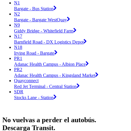
N1
Bargate - Bus Station
N2
Bargate - Bargate WestQuay
N9
Giddy Bridge - Whitefield Farm
N17
Barnfield Road - DX Logistics Depot
N18
Irving Road - Bargate
PR1
Adanac Health Campus - Albion Place
PR2
Adanac Health Campus - Kingsland Market
Quayconnect
Red Jet Terminal - Central Station
SDR
Stocks Lane - Station
No vuelvas a perder el autobús.
Descarga Transit.