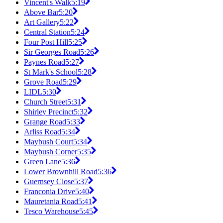
Vincent's Walk
5:19
Above Bar
5:20
Art Gallery
5:22
Central Station
5:24
Four Post Hill
5:25
Sir Georges Road
5:26
Paynes Road
5:27
St Mark's School
5:28
Grove Road
5:29
LIDL
5:30
Church Street
5:31
Shirley Precinct
5:32
Grange Road
5:33
Arliss Road
5:34
Maybush Court
5:34
Maybush Corner
5:35
Green Lane
5:36
Lower Brownhill Road
5:36
Guernsey Close
5:37
Franconia Drive
5:40
Mauretania Road
5:41
Tesco Warehouse
5:45