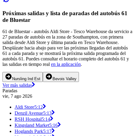
Próximas salidas y lista de paradas del autobús 61
de Bluestar
61 de Bluestar - autobús Aldi Store - Tesco Warehouse da servicio a
27 paradas de autobús en la zona de Southampton, con primera
salida desde Aldi Store y última parada en Tesco Warehouse.
Desplázate hacia abajo para ver las próximas llegadas del autobús
61 a cada parada y se mostrará la próxima salida programada del
autobús 61. Puedes consultar el horario completo del autobús 61 y
las salidas en tiempo real
en la aplicación
.
Nursling Ind Est
Bevois Valley
Ver más salidas
Paradas
vie, 7 ago 2026
Aldi Store
5:12
Denzil Avenue
5:13
RSH Hospital
5:14
Kingsland Market
5:16
Hoglands Park
5:17