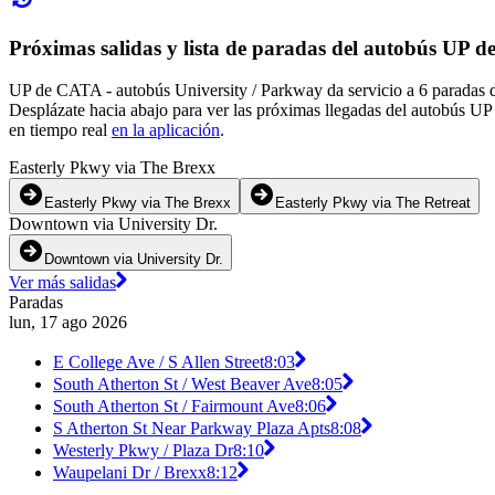
Próximas salidas y lista de paradas del autobús UP 
UP de CATA - autobús University / Parkway da servicio a 6 paradas de
Desplázate hacia abajo para ver las próximas llegadas del autobús UP
en tiempo real
en la aplicación
.
Easterly Pkwy via The Brexx
Easterly Pkwy via The Brexx
Easterly Pkwy via The Retreat
Downtown via University Dr.
Downtown via University Dr.
Ver más salidas
Paradas
lun, 17 ago 2026
E College Ave / S Allen Street
8:03
South Atherton St / West Beaver Ave
8:05
South Atherton St / Fairmount Ave
8:06
S Atherton St Near Parkway Plaza Apts
8:08
Westerly Pkwy / Plaza Dr
8:10
Waupelani Dr / Brexx
8:12