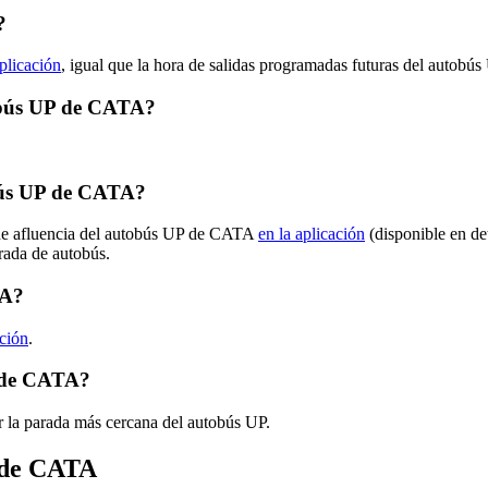
?
aplicación
, igual que la hora de salidas programadas futuras del autobús
tobús UP de CATA?
bús UP de CATA?
s de afluencia del autobús UP de CATA
en la aplicación
(disponible en de
arada de autobús.
TA?
ación
.
P de CATA?
r la parada más cercana del autobús UP.
s de CATA