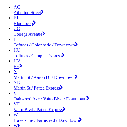
AC
Atherton Street
BL
Blue Loop
CC
College Avenue
H
Toftrees / Colonnade / Downtown
HU
Toftrees / Campus Express
HV
Hv
N
Martin St / Aaron Dr / Downtown
NE
Martin St / Pattee Express
V
Oakwood Ave / Vairo Blvd / Downtown
VE
Vairo Blvd / Pattee Express
W
Havershire / Farmstead / Downtown
WE