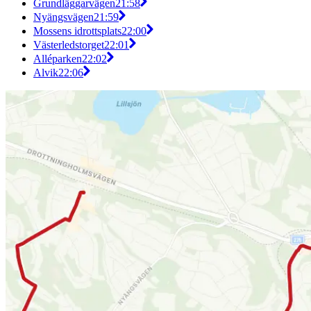
Grundläggarvägen
21:58
Nyängsvägen
21:59
Mossens idrottsplats
22:00
Västerledstorget
22:01
Alléparken
22:02
Alvik
22:06