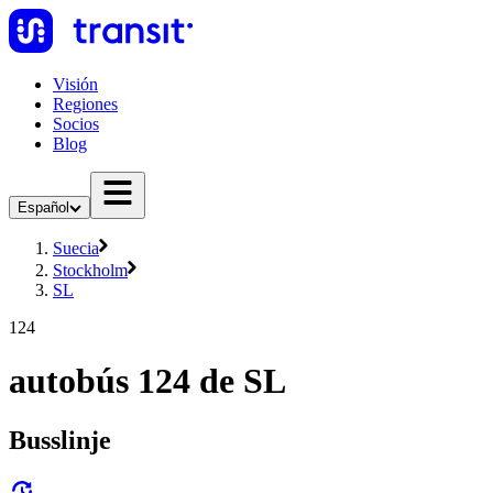
Visión
Regiones
Socios
Blog
Español
Suecia
Stockholm
SL
124
autobús 124 de SL
Busslinje