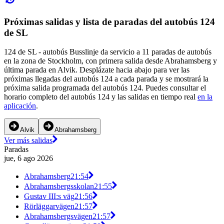
Próximas salidas y lista de paradas del autobús 124
de SL
124 de SL - autobús Busslinje da servicio a 11 paradas de autobús
en la zona de Stockholm, con primera salida desde Abrahamsberg y
última parada en Alvik. Desplázate hacia abajo para ver las
próximas llegadas del autobús 124 a cada parada y se mostrará la
próxima salida programada del autobús 124. Puedes consultar el
horario completo del autobús 124 y las salidas en tiempo real
en la
aplicación
.
Alvik
Abrahamsberg
Ver más salidas
Paradas
jue, 6 ago 2026
Abrahamsberg
21:54
Abrahamsbergsskolan
21:55
Gustav III:s väg
21:56
Rörläggarvägen
21:57
Abrahamsbergsvägen
21:57