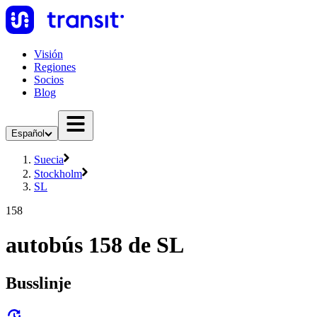
Visión
Regiones
Socios
Blog
Español
Suecia
Stockholm
SL
158
autobús 158 de SL
Busslinje