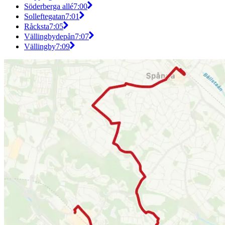
Söderberga allé
7:00
Solleftegatan
7:01
Råcksta
7:05
Vällingbydepån
7:07
Vällingby
7:09