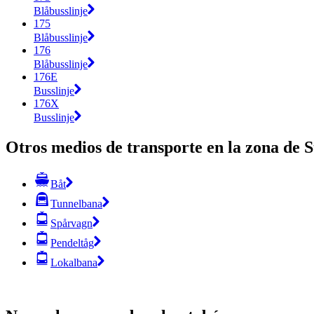
Blåbusslinje
175
Blåbusslinje
176
Blåbusslinje
176E
Busslinje
176X
Busslinje
Otros medios de transporte en la zona de 
Båt
Tunnelbana
Spårvagn
Pendeltåg
Lokalbana