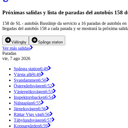
Próximas salidas y lista de paradas del autobús 158 
158 de SL - autobús Busslinje da servicio a 16 paradas de autobús en
llegadas del autobús 158 a cada parada y se mostrará la próxima salid
Vällingby
Spånga station
Ver más salidas
Paradas
vie, 7 ago 2026
Spånga station
6:49
Värsta allé
6:49
Svandammen
6:50
Östergårdsvägen
6:52
Västergöksvägen
6:53
Inspektorsbacken
6:54
Nälstaplan
6:55
Järneksvägen
6:56
Rättar Vigs väg
6:56
Täbylundsvägen
6:57
Koppargården
6:59