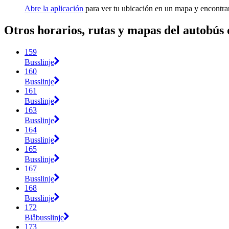
Abre la aplicación
para ver tu ubicación en un mapa y encontra
Otros horarios, rutas y mapas del autobús
159
Busslinje
160
Busslinje
161
Busslinje
163
Busslinje
164
Busslinje
165
Busslinje
167
Busslinje
168
Busslinje
172
Blåbusslinje
173