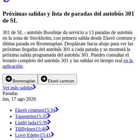
Próximas salidas y lista de paradas del autobús 301
de SL
301 de SL - autobús Busslinje da servicio a 13 paradas de autobús
en la zona de Stockholm, con primera salida desde Ekerö centrum y
última parada en Brommaplan. Desplázate hacia abajo para ver las
próximas llegadas del autobús 301 a cada parada y se mostrará la
próxima salida programada del autobús 301. Puedes consultar el
horario completo del autobús 301 y las salidas en tiempo real
en la
aplicación
.
Brommaplan
Ekerö centrum
Ver más salidas
Paradas
lun, 17 ago 2026
Ekerö centrum
15:34
Tappström
15:35
Lindö lada
15:39
Tillflykten
15:40
Lovö Edeby
15:41