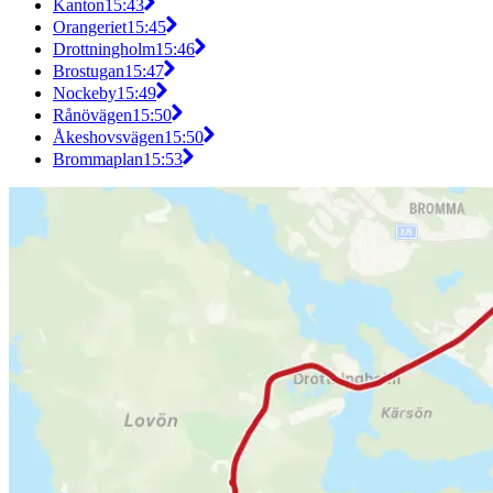
Kanton
15:43
Orangeriet
15:45
Drottningholm
15:46
Brostugan
15:47
Nockeby
15:49
Rånövägen
15:50
Åkeshovsvägen
15:50
Brommaplan
15:53