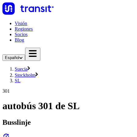
Visión
Regiones
Socios
Blog
Español
Suecia
Stockholm
SL
301
autobús 301 de SL
Busslinje