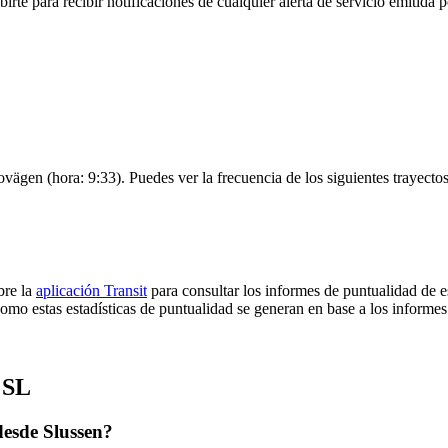
irte para recibir notificaciones de cualquier alerta de servicio emitida
ovägen (hora: 9:33). Puedes ver la frecuencia de los siguientes trayecto
bre la
aplicación Transit
para consultar los informes de puntualidad de e
omo estas estadísticas de puntualidad se generan en base a los informes 
 SL
desde Slussen?