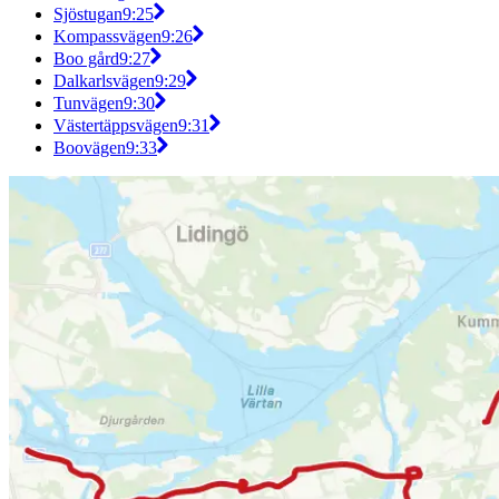
Sjöstugan
9:25
Kompassvägen
9:26
Boo gård
9:27
Dalkarlsvägen
9:29
Tunvägen
9:30
Västertäppsvägen
9:31
Boovägen
9:33