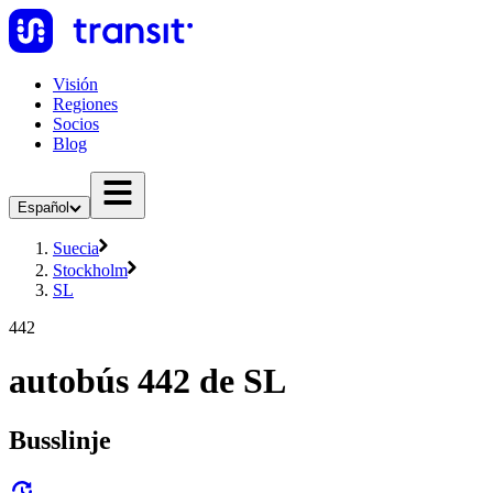
Visión
Regiones
Socios
Blog
Español
Suecia
Stockholm
SL
442
autobús 442 de SL
Busslinje