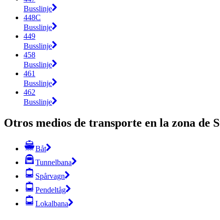
Busslinje
448C
Busslinje
449
Busslinje
458
Busslinje
461
Busslinje
462
Busslinje
Otros medios de transporte en la zona de 
Båt
Tunnelbana
Spårvagn
Pendeltåg
Lokalbana