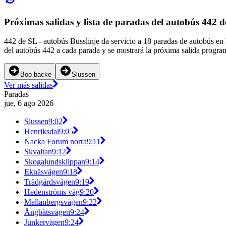
Próximas salidas y lista de paradas del autobús 442 
442 de SL - autobús Busslinje da servicio a 18 paradas de autobús en
del autobús 442 a cada parada y se mostrará la próxima salida progra
Boo backe
Slussen
Ver más salidas
Paradas
jue, 6 ago 2026
Slussen
9:02
Henriksdal
9:05
Nacka Forum norra
9:11
Skvaltan
9:12
Skogalundsklippan
9:14
Eknäsvägen
9:18
Trädgårdsvägen
9:19
Hedenströms väg
9:20
Mellanbergsvägen
9:22
Ångbåtsvägen
9:24
Junkervägen
9:24