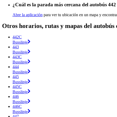
¿Cuál es la parada más cercana del autobús 442
Abre la aplicación
para ver tu ubicación en un mapa y encontra
Otros horarios, rutas y mapas del autobús
442C
Busslinje
443
Busslinje
443C
Busslinje
444
Busslinje
445
Busslinje
445C
Busslinje
446
Busslinje
446C
Busslinje
447