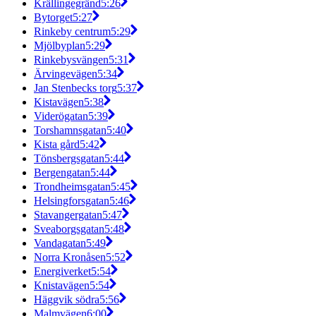
Krällingegränd
5:26
Bytorget
5:27
Rinkeby centrum
5:29
Mjölbyplan
5:29
Rinkebysvängen
5:31
Ärvingevägen
5:34
Jan Stenbecks torg
5:37
Kistavägen
5:38
Viderögatan
5:39
Torshamnsgatan
5:40
Kista gård
5:42
Tönsbergsgatan
5:44
Bergengatan
5:44
Trondheimsgatan
5:45
Helsingforsgatan
5:46
Stavangergatan
5:47
Sveaborgsgatan
5:48
Vandagatan
5:49
Norra Kronåsen
5:52
Energiverket
5:54
Knistavägen
5:54
Häggvik södra
5:56
Malmvägen
6:00