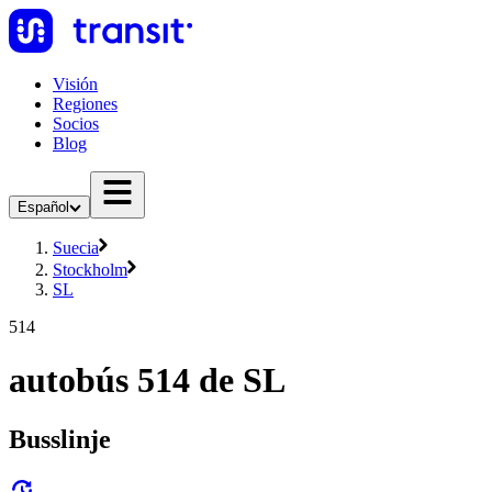
Visión
Regiones
Socios
Blog
Español
Suecia
Stockholm
SL
514
autobús 514 de SL
Busslinje