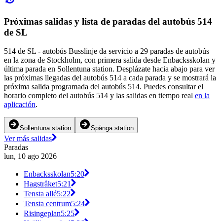
Próximas salidas y lista de paradas del autobús 514
de SL
514 de SL - autobús Busslinje da servicio a 29 paradas de autobús
en la zona de Stockholm, con primera salida desde Enbacksskolan y
última parada en Sollentuna station. Desplázate hacia abajo para ver
las próximas llegadas del autobús 514 a cada parada y se mostrará la
próxima salida programada del autobús 514. Puedes consultar el
horario completo del autobús 514 y las salidas en tiempo real
en la
aplicación
.
Sollentuna station
Spånga station
Ver más salidas
Paradas
lun, 10 ago 2026
Enbacksskolan
5:20
Hagstråket
5:21
Tensta allé
5:22
Tensta centrum
5:24
Risingeplan
5:25