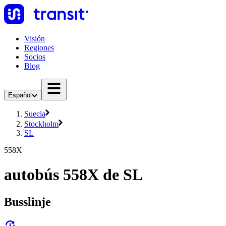
Visión
Regiones
Socios
Blog
Español
Suecia
Stockholm
SL
558X
autobús 558X de SL
Busslinje