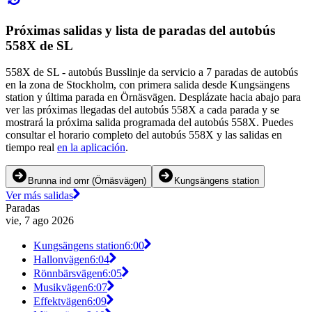
Próximas salidas y lista de paradas del autobús
558X de SL
558X de SL - autobús Busslinje da servicio a 7 paradas de autobús
en la zona de Stockholm, con primera salida desde Kungsängens
station y última parada en Örnäsvägen. Desplázate hacia abajo para
ver las próximas llegadas del autobús 558X a cada parada y se
mostrará la próxima salida programada del autobús 558X. Puedes
consultar el horario completo del autobús 558X y las salidas en
tiempo real
en la aplicación
.
Brunna ind omr (Örnäsvägen)
Kungsängens station
Ver más salidas
Paradas
vie, 7 ago 2026
Kungsängens station
6:00
Hallonvägen
6:04
Rönnbärsvägen
6:05
Musikvägen
6:07
Effektvägen
6:09