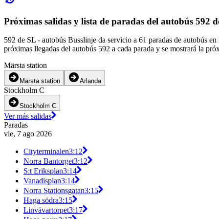
Próximas salidas y lista de paradas del autobús 592 
592 de SL - autobús Busslinje da servicio a 61 paradas de autobús en 
próximas llegadas del autobús 592 a cada parada y se mostrará la pró
Märsta station
Märsta station
Arlanda
Stockholm C
Stockholm C
Ver más salidas
Paradas
vie, 7 ago 2026
Cityterminalen
3:12
Norra Bantorget
3:12
S:t Eriksplan
3:14
Vanadisplan
3:14
Norra Stationsgatan
3:15
Haga södra
3:15
Linvävartorpet
3:17