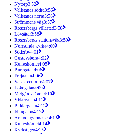
Nytorp
3:52
Vallstanäs södra
3:56
Vallstanäs norra
3:56
Strömmens väg
3:57
Rosersbergs villastad
3:58
Lövsäter
3:58
Rosersbergs stationsväg
3:59
Norrsunda kyrka
4:00
Söderby
4:01
Gustavsborg
4:02
Kungshörnet
4:05
Buregatan
4:06
Frejgatan
4:06
Valsta centrum
4:07
Lokegatan
4:09
Midgårdsvägen
4:10
Vidargatan
4:11
Baldergatan
4:12
Idungatan
4:13
Arlandagymnasiet
4:13
Kungshörnet
4:14
Kyrkstigen
4:15