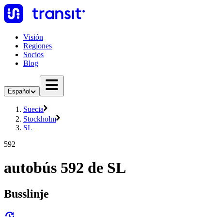
Visión
Regiones
Socios
Blog
Español
Suecia
Stockholm
SL
592
autobús 592 de SL
Busslinje