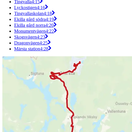
Tingvalla
4:15
Lyckostigen
4:16
Tingvallaskolan
4:18
Ekilla gård södra
4:19
Ekilla gård norra
4:20
Monumentvägen
4:22
Skogsvägen
4:23
Dragonvägen
4:25
Märsta station
4:28