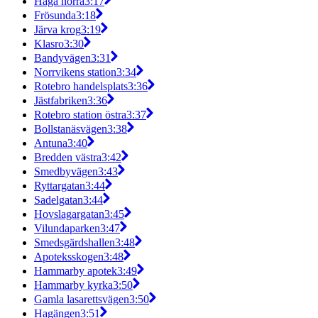
Haga norra
3:17
Frösunda
3:18
Järva krog
3:19
Klasro
3:30
Bandyvägen
3:31
Norrvikens station
3:34
Rotebro handelsplats
3:36
Jästfabriken
3:36
Rotebro station östra
3:37
Bollstanäsvägen
3:38
Antuna
3:40
Bredden västra
3:42
Smedbyvägen
3:43
Ryttargatan
3:44
Sadelgatan
3:44
Hovslagargatan
3:45
Vilundaparken
3:47
Smedsgärdshallen
3:48
Apoteksskogen
3:48
Hammarby apotek
3:49
Hammarby kyrka
3:50
Gamla lasarettsvägen
3:50
Hagängen
3:51