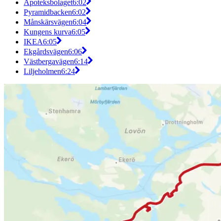
Apoteksbolaget
6:02
Pyramidbacken
6:02
Månskärsvägen
6:04
Kungens kurva
6:05
IKEA
6:05
Ekgårdsvägen
6:06
Västbergavägen
6:14
Liljeholmen
6:24