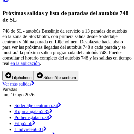
Próximas salidas y lista de paradas del autobús 748
de SL
748 de SL - autobús Busslinje da servicio a 13 paradas de autobús
en la zona de Stockholm, con primera salida desde Södertälje
centrum y última parada en Liljeholmen. Desplázate hacia abajo
para ver las próximas llegadas del autobús 748 a cada parada y se
mostrará la próxima salida programada del autobús 748. Puedes
consultar el horario completo del autobús 748 y las salidas en tiempo
real
en la aplicación
.
Liljeholmen
Södertälje centrum
Ver más salidas
Paradas
lun, 10 ago 2026
Södertälje centrum
5:34
Köpmangatan
5:35
Polhemsgatan
5:38
Fittja
5:56
Lindvreten
6:01