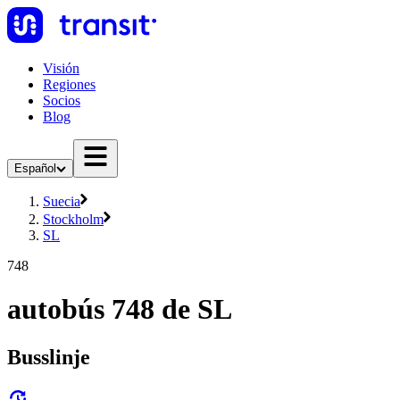
Visión
Regiones
Socios
Blog
Español
Suecia
Stockholm
SL
748
autobús 748 de SL
Busslinje