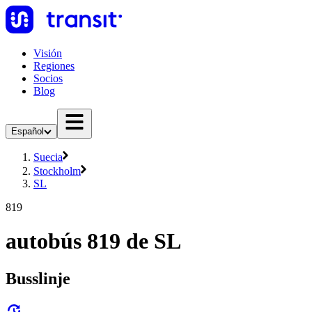
Visión
Regiones
Socios
Blog
Español
Suecia
Stockholm
SL
819
autobús 819 de SL
Busslinje