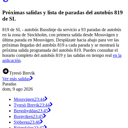
Próximas salidas y lista de paradas del autobús 819
de SL
819 de SL - autobús Busslinje da servicio a 93 paradas de autobús
en la zona de Stockholm, con primera salida desde Mossvägen y
última parada en Mossvägen. Desplázate hacia abajo para ver las
próximas llegadas del autobús 819 a cada parada y se mostrará la
próxima salida programada del autobús 819. Puedes consultar el
horario completo del autobús 819 y las salidas en tiempo real
en la
aplicación
.
Tyresö Brevik
Ver más salidas
Paradas
dom, 9 ago 2026
Mossvägen
23:44
Tyresö Brevik
23:44
Bergshyddan
23:45
Borgviken
23:45
Sjöberga
23:46
Björndalen
23:47