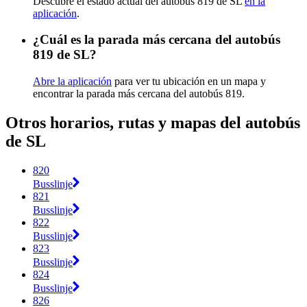
Descubre el estado actual del autobús 819 de SL
en la
aplicación
.
¿Cuál es la parada más cercana del autobús
819 de SL?
Abre la aplicación
para ver tu ubicación en un mapa y
encontrar la parada más cercana del autobús 819.
Otros horarios, rutas y mapas del autobús
de SL
820
Busslinje
821
Busslinje
822
Busslinje
823
Busslinje
824
Busslinje
826