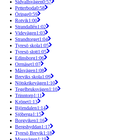
Sidvallsvägen
0:57
Petterboda
0:58
Öringe
0:59
Rotvik
1:00
Strandallén
1:02
Videvägen
1:03
Strandtorget
1:04
Tyresö skola
1:05
Tyresö slott
1:05
Edinsborg
1:06
Orrnäset
1:07
Måsvägen
1:08
Breviks skola
1:09
Nötskrikevägen
1:10
Tegelbruksvägen
1:10
Trinntorp
1:11
Krönet
1:13
Björndalen
1:14
Sjöberga
1:15
Borgviken
1:16
Bergshyddan
1:17
Tyresö Brevik
1:18
Mossvägen
1:19