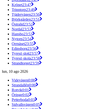
Krönet
23:47
Trinntorp
23:49
Tjädervägen
23:50
Björkgården
23:51
Östralid
23:52
Nordal
23:53
Hansbo
23:53
Nytorp
23:54
Orrnäset
23:55
Edinsborg
23:56
Tyresö slott
23:57
Tyresö skola
23:58
Strandtorget
23:59
lun, 10 ago 2026
Videvägen
0:00
Strandallén
0:00
Rotvik
0:01
Öringe
0:02
Petterboda
0:03
Sidvallsvägen
0:05