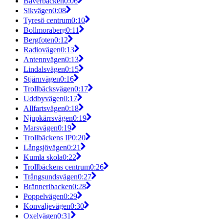
Bäverbäcken
0:06
Sikvägen
0:08
Tyresö centrum
0:10
Bollmoraberg
0:11
Bergfoten
0:12
Radiovägen
0:13
Antennvägen
0:13
Lindalsvägen
0:15
Stjärnvägen
0:16
Trollbäcksvägen
0:17
Uddbyvägen
0:17
Allfartsvägen
0:18
Njupkärrsvägen
0:19
Marsvägen
0:19
Trollbäckens IP
0:20
Långsjövägen
0:21
Kumla skola
0:22
Trollbäckens centrum
0:26
Trångsundsvägen
0:27
Bränneribacken
0:28
Poppelvägen
0:29
Konvaljevägen
0:30
Oxelvägen
0:31