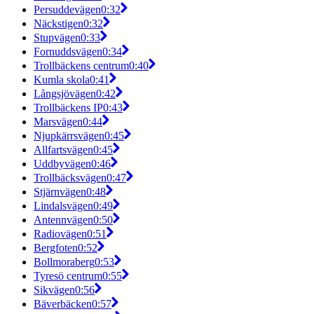
Persuddevägen
0:32
Näckstigen
0:32
Stupvägen
0:33
Fornuddsvägen
0:34
Trollbäckens centrum
0:40
Kumla skola
0:41
Långsjövägen
0:42
Trollbäckens IP
0:43
Marsvägen
0:44
Njupkärrsvägen
0:45
Allfartsvägen
0:45
Uddbyvägen
0:46
Trollbäcksvägen
0:47
Stjärnvägen
0:48
Lindalsvägen
0:49
Antennvägen
0:50
Radiovägen
0:51
Bergfoten
0:52
Bollmoraberg
0:53
Tyresö centrum
0:55
Sikvägen
0:56
Bäverbäcken
0:57