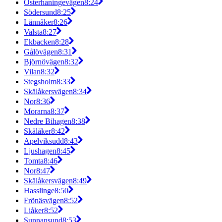
Österhaningevägen
8:24
Södersund
8:25
Lännåker
8:26
Valsta
8:27
Ekbacken
8:28
Gålövägen
8:31
Björnövägen
8:32
Vilan
8:32
Stegsholm
8:33
Skälåkersvägen
8:34
Nor
8:36
Morarna
8:37
Nedre Bihagen
8:38
Skälåker
8:42
Apelviksudd
8:43
Ljushagen
8:45
Tomta
8:46
Nor
8:47
Skälåkersvägen
8:49
Hasslinge
8:50
Frönäsvägen
8:52
Liåker
8:52
Sunnansund
8:53