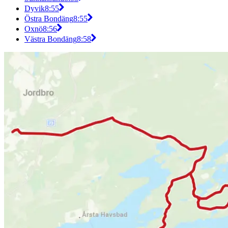
Dyvik
8:55
Östra Bondäng
8:55
Oxnö
8:56
Västra Bondäng
8:58