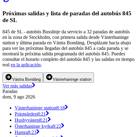
Próximas salidas y lista de paradas del autobús 845
de SL
845 de SL - autobús Busslinje da servicio a 32 paradas de autobús
en la zona de Stockholm, con primera salida desde Västerhaninge
station y última parada en Västra Bondäng. Desplázate hacia abajo
para ver las próximas llegadas del autobús 845 a cada parada y se
mostrará la próxima salida programada del autobús 845. Puedes
consultar el horario completo del autobús 845 y las salidas en tiempo
real
en la aplicación
.
Västra Bondäng
Västerhaninge station
Ver más salidas
Paradas
dom, 9 ago 2026
Västerhaninge station
8:18
Prästgården
8:21
Husbyvägen
8:21
Österhaninge kyrka
8:22
Hamra
8:23