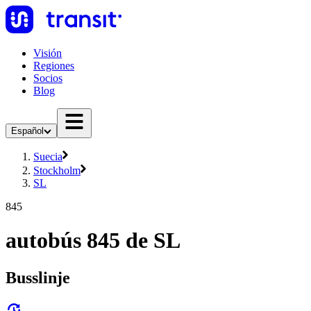
Visión
Regiones
Socios
Blog
Español
Suecia
Stockholm
SL
845
autobús 845 de SL
Busslinje