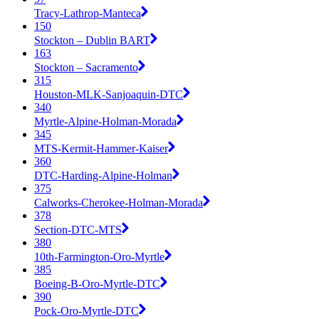
Tracy-Lathrop-Manteca
150
Stockton – Dublin BART
163
Stockton – Sacramento
315
Houston-MLK-Sanjoaquin-DTC
340
Myrtle-Alpine-Holman-Morada
345
MTS-Kermit-Hammer-Kaiser
360
DTC-Harding-Alpine-Holman
375
Calworks-Cherokee-Holman-Morada
378
Section-DTC-MTS
380
10th-Farmington-Oro-Myrtle
385
Boeing-B-Oro-Myrtle-DTC
390
Pock-Oro-Myrtle-DTC