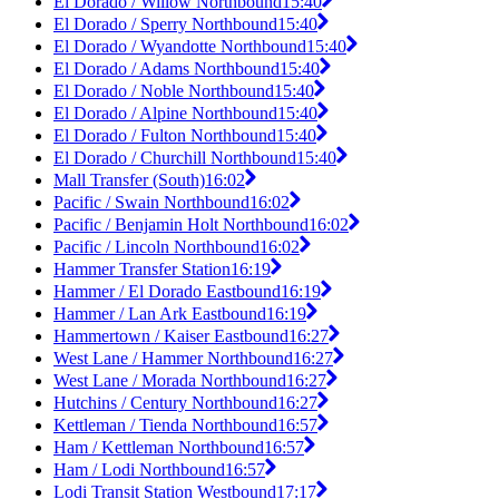
El Dorado / Willow Northbound
15:40
El Dorado / Sperry Northbound
15:40
El Dorado / Wyandotte Northbound
15:40
El Dorado / Adams Northbound
15:40
El Dorado / Noble Northbound
15:40
El Dorado / Alpine Northbound
15:40
El Dorado / Fulton Northbound
15:40
El Dorado / Churchill Northbound
15:40
Mall Transfer (South)
16:02
Pacific / Swain Northbound
16:02
Pacific / Benjamin Holt Northbound
16:02
Pacific / Lincoln Northbound
16:02
Hammer Transfer Station
16:19
Hammer / El Dorado Eastbound
16:19
Hammer / Lan Ark Eastbound
16:19
Hammertown / Kaiser Eastbound
16:27
West Lane / Hammer Northbound
16:27
West Lane / Morada Northbound
16:27
Hutchins / Century Northbound
16:27
Kettleman / Tienda Northbound
16:57
Ham / Kettleman Northbound
16:57
Ham / Lodi Northbound
16:57
Lodi Transit Station Westbound
17:17