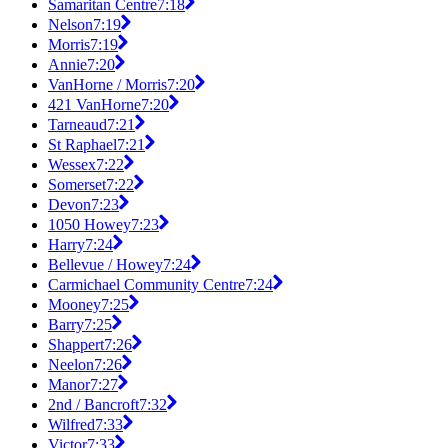
Samaritan Centre
7:18
Nelson
7:19
Morris
7:19
Annie
7:20
VanHorne / Morris
7:20
421 VanHorne
7:20
Tarneaud
7:21
St Raphael
7:21
Wessex
7:22
Somerset
7:22
Devon
7:23
1050 Howey
7:23
Harry
7:24
Bellevue / Howey
7:24
Carmichael Community Centre
7:24
Mooney
7:25
Barry
7:25
Shappert
7:26
Neelon
7:26
Manor
7:27
2nd / Bancroft
7:32
Wilfred
7:33
Victor
7:33