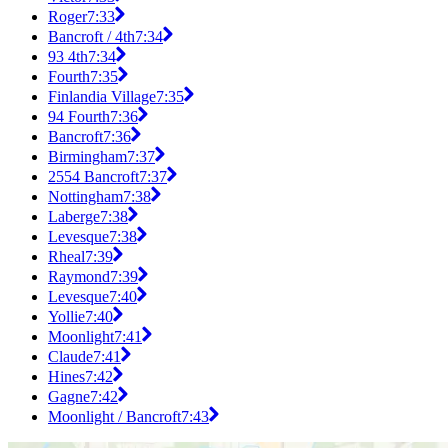
Roger
7:33
Bancroft / 4th
7:34
93 4th
7:34
Fourth
7:35
Finlandia Village
7:35
94 Fourth
7:36
Bancroft
7:36
Birmingham
7:37
2554 Bancroft
7:37
Nottingham
7:38
Laberge
7:38
Levesque
7:38
Rheal
7:39
Raymond
7:39
Levesque
7:40
Yollie
7:40
Moonlight
7:41
Claude
7:41
Hines
7:42
Gagne
7:42
Moonlight / Bancroft
7:43