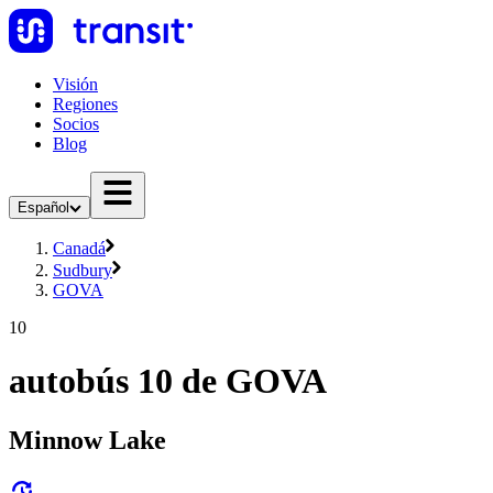
Visión
Regiones
Socios
Blog
Español
Canadá
Sudbury
GOVA
10
autobús 10 de GOVA
Minnow Lake