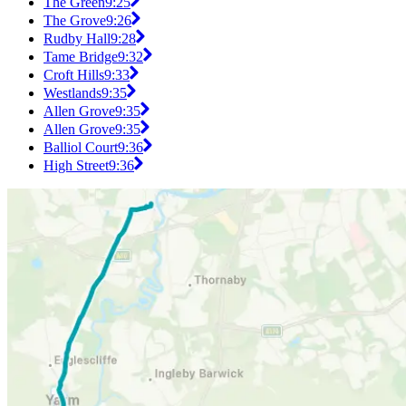
The Green
9:25
The Grove
9:26
Rudby Hall
9:28
Tame Bridge
9:32
Croft Hills
9:33
Westlands
9:35
Allen Grove
9:35
Allen Grove
9:35
Balliol Court
9:36
High Street
9:36