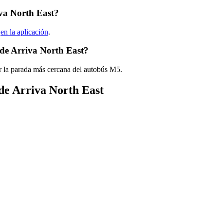
va North East?
t
en la aplicación
.
de Arriva North East?
r la parada más cercana del autobús M5.
 de Arriva North East