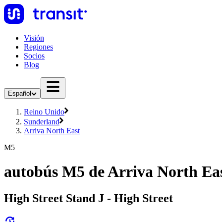
Visión
Regiones
Socios
Blog
Español
Reino Unido
Sunderland
Arriva North East
M5
autobús M5 de Arriva North Ea
High Street Stand J - High Street