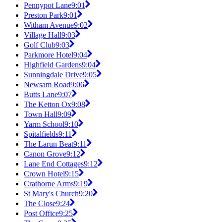
Pennypot Lane
9:01
Preston Park
9:01
Witham Avenue
9:02
Village Hall
9:03
Golf Club
9:03
Parkmore Hotel
9:04
Highfield Gardens
9:04
Sunningdale Drive
9:05
Newsam Road
9:06
Butts Lane
9:07
The Ketton Ox
9:08
Town Hall
9:09
Yarm School
9:10
Spitalfields
9:11
The Larun Beat
9:11
Canon Grove
9:12
Lane End Cottages
9:12
Crown Hotel
9:15
Crathorne Arms
9:19
St Mary's Church
9:20
The Close
9:24
Post Office
9:25