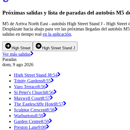
Próximas salidas y lista de paradas del autobús M5 d
M5 de Arriva North East - autobús High Street Stand J - High Street d
Desplázate hacia abajo para ver las próximas llegadas del autobús M5
salidas en tiempo real
en la aplicación
.
High Street
High Street Stand J
Ver más salidas
Paradas
dom, 9 ago 2026
High Street Stand J
8:54
Trinity Gardens
8:55
Varo Terrace
8:56
St Peter's Church
8:56
Maxwell Court
8:57
The Eaglescliffe Hotel
8:57
Sculptor Crescent
8:58
Warburtons
8:59
Garden Centre
8:59
Preston Lane
9:00