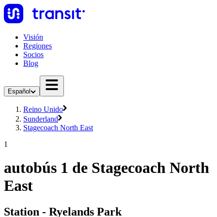
Visión
Regiones
Socios
Blog
Español
Reino Unido
Sunderland
Stagecoach North East
1
autobús 1 de Stagecoach North
East
Station - Ryelands Park