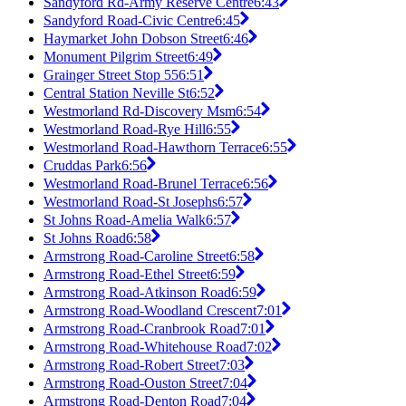
Sandyford Rd-Army Reserve Centre
6:43
Sandyford Road-Civic Centre
6:45
Haymarket John Dobson Street
6:46
Monument Pilgrim Street
6:49
Grainger Street Stop 55
6:51
Central Station Neville St
6:52
Westmorland Rd-Discovery Msm
6:54
Westmorland Road-Rye Hill
6:55
Westmorland Road-Hawthorn Terrace
6:55
Cruddas Park
6:56
Westmorland Road-Brunel Terrace
6:56
Westmorland Road-St Josephs
6:57
St Johns Road-Amelia Walk
6:57
St Johns Road
6:58
Armstrong Road-Caroline Street
6:58
Armstrong Road-Ethel Street
6:59
Armstrong Road-Atkinson Road
6:59
Armstrong Road-Woodland Crescent
7:01
Armstrong Road-Cranbrook Road
7:01
Armstrong Road-Whitehouse Road
7:02
Armstrong Road-Robert Street
7:03
Armstrong Road-Ouston Street
7:04
Armstrong Road-Denton Road
7:04