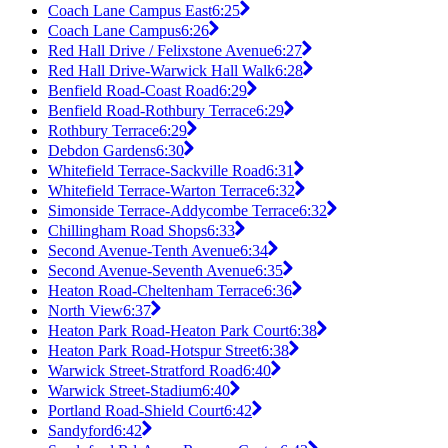
Coach Lane Campus East
6:25
Coach Lane Campus
6:26
Red Hall Drive / Felixstone Avenue
6:27
Red Hall Drive-Warwick Hall Walk
6:28
Benfield Road-Coast Road
6:29
Benfield Road-Rothbury Terrace
6:29
Rothbury Terrace
6:29
Debdon Gardens
6:30
Whitefield Terrace-Sackville Road
6:31
Whitefield Terrace-Warton Terrace
6:32
Simonside Terrace-Addycombe Terrace
6:32
Chillingham Road Shops
6:33
Second Avenue-Tenth Avenue
6:34
Second Avenue-Seventh Avenue
6:35
Heaton Road-Cheltenham Terrace
6:36
North View
6:37
Heaton Park Road-Heaton Park Court
6:38
Heaton Park Road-Hotspur Street
6:38
Warwick Street-Stratford Road
6:40
Warwick Street-Stadium
6:40
Portland Road-Shield Court
6:42
Sandyford
6:42