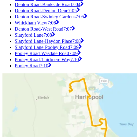
Denton Road-Bankside Road
7:04
Denton Road-Denton Dene
7:05
Denton Road-Swinley Gardens
7:05
Whickham View
7:06
Denton Road-West Road
7:07
Slatyford Lane
7:08
Slatyford Lane-Haydon Place
7:08
Slatyford Lane-Pooley Road
7:09
Pooley Road-Wasdale Road
7:09
Pooley Road-Thirlmere Way
7:10
Pooley Road
7:10