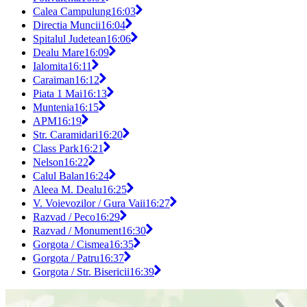
Calea Campulung
16:03
Directia Muncii
16:04
Spitalul Judetean
16:06
Dealu Mare
16:09
Ialomita
16:11
Caraiman
16:12
Piata 1 Mai
16:13
Muntenia
16:15
APM
16:19
Str. Caramidari
16:20
Class Park
16:21
Nelson
16:22
Calul Balan
16:24
Aleea M. Dealu
16:25
V. Voievozilor / Gura Vaii
16:27
Razvad / Peco
16:29
Razvad / Monument
16:30
Gorgota / Cismea
16:35
Gorgota / Patru
16:37
Gorgota / Str. Bisericii
16:39